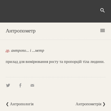
search
menu
Антропометр
гр.
антропо... і ...метр
прилад для вимірювання росту та пропорцій тіла людини.
❮ Антропологія
Антропометрія ❯