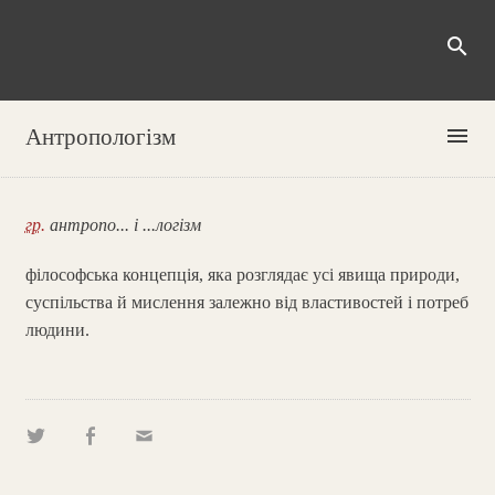
search
menu
Антропологізм
гр.
антропо... і ...логізм
філософська концепція, яка розглядає усі явища природи,
суспільства й мислення залежно від властивостей і потреб
людини.