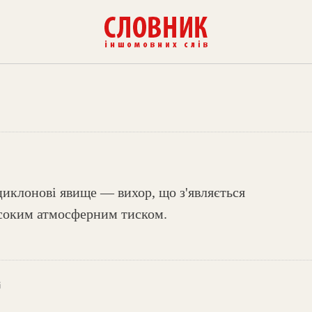
иклонові явище — вихор, що з'являється
исоким атмосферним тиском.