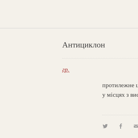
Антициклон
гр.
протилежне ц
у місцях з в