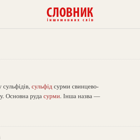
у сульфідів,
сульфід
сурми свинцево-
ру. Основна руда
сурми
. Інша назва —