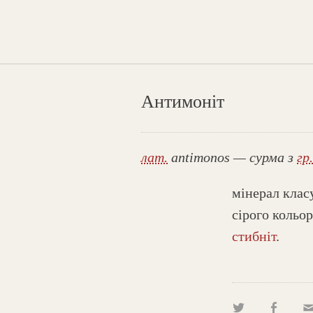
Антимоніт
лат.
antimonos — сурма з
гр.
мінерал клас
сірого кольо
стибніт
.