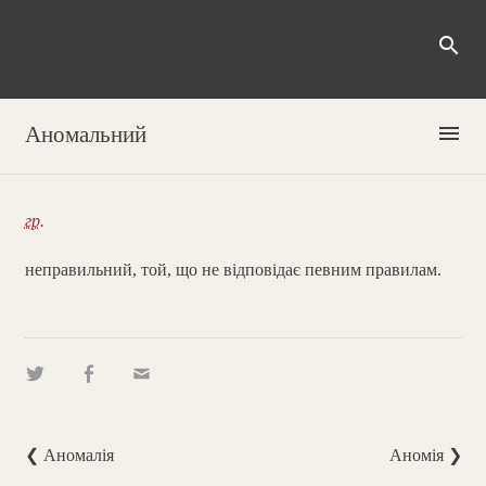
search
menu
Аномальний
гр.
неправильний, той, що не відповідає певним правилам.
❮ Аномалія
Аномія ❯