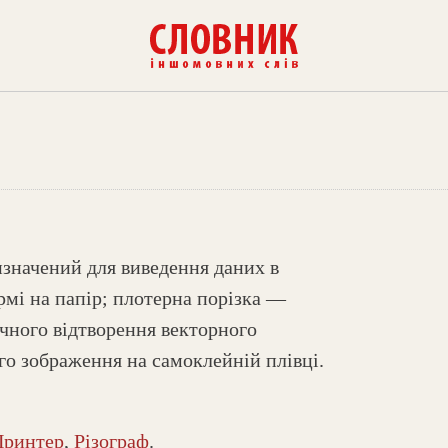
изначений для виведення даних в
рмі на папір; плотерна порізка —
очного відтворення векторного
о зображення на самоклейній плівці.
Принтер
,
Різограф
.