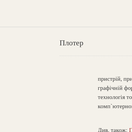
Плотер
пристрій, пр
графічній фо
технологія т
комп`ютерног
Див. також: