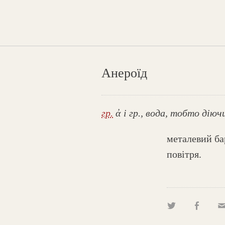
Анероїд
гр.
ἀ і гр., вода, тобто діюч
металевий ба
повітря.