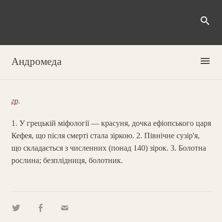
search
menu
Андромеда
гр.
1. У грецькій міфології — красуня, дочка ефіопського царя
Кефея, що після смерті стала зіркою. 2. Північне сузір'я,
що складається з численних (понад 140) зірок. 3. Болотна
рослина; безплідниця, болотник.