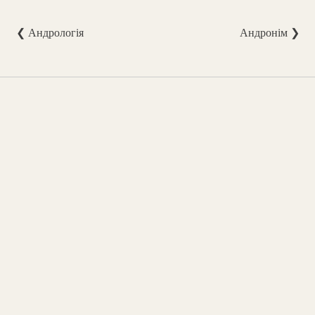
❮ Андрологія
Андронім ❯