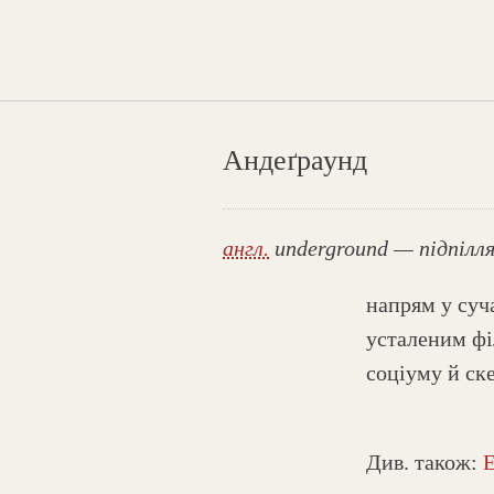
Андеґраунд
англ.
underground — підпілл
напрям у суч
усталеним фі
соціуму й ск
Див. також: