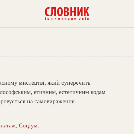
я
асному мистецтві, який суперечить
лософським, етичним, естетичним кодам
еровується на самовираження.
Епатаж
,
Соціум
.