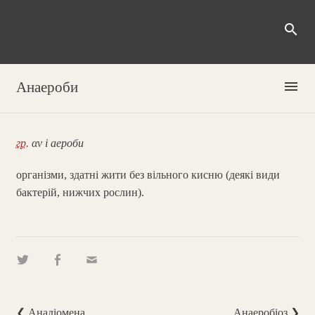
search
menu
Анаероби
гр.
αν і аероби
організми, здатні жити без вільного кисню (деякі види
бактерій, нижчих рослин).
❮ Анадіомена
Анаеробіоз ❯