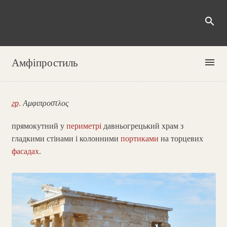
search
menu
Амфіпростиль
гр.
Αμφιπροστλος
прямокутний у
периметрі
давньогрецький храм з
гладкими стінами і колонними
портиками
на торцевих
фасадах
.