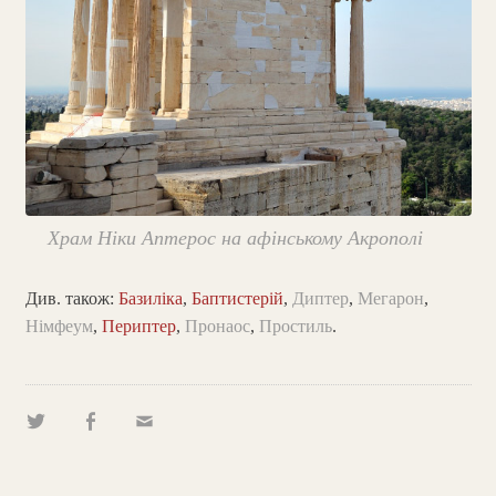
Храм Ніки Аптерос на афінському Акрополі
Див. також:
Базиліка
,
Баптистерій
,
Диптер
,
Мегарон
,
Німфеум
,
Периптер
,
Пронаос
,
Простиль
.