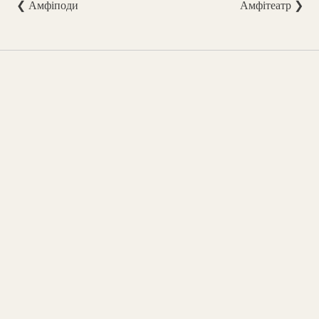
❮ Амфіподи
Амфітеатр ❯