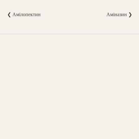
❮ Амілопектин
Аміназин ❯