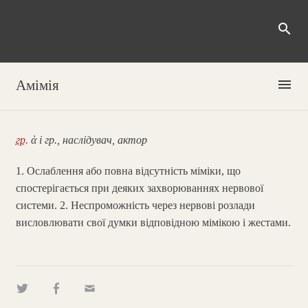
search
menu
Амімія
гр.
ἀ і гр., наслідувач, актор
1. Ослаблення або повна відсутність міміки, що
спостерігається при деяких захворюваннях нервової
системи. 2. Неспроможність через нервові розлади
висловлювати свої думки відповідною мімікою і жестами.