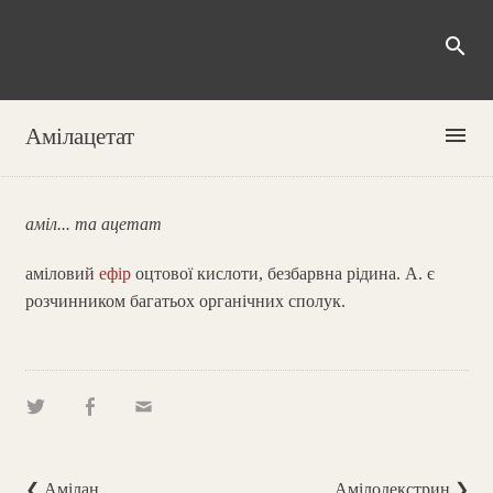
search
menu
Амілацетат
аміл... та ацетат
аміловий
ефір
оцтової кислоти, безбарвна рідина. А. є
розчинником багатьох органічних сполук.
❮ Амілан
Амілодекстрин ❯