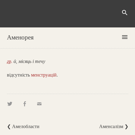
search
menu
Аменорея
гр.
ἀ, місяць і течу
відсутність
менструацій
.
❮ Амелобласти
Аменсалізм ❯