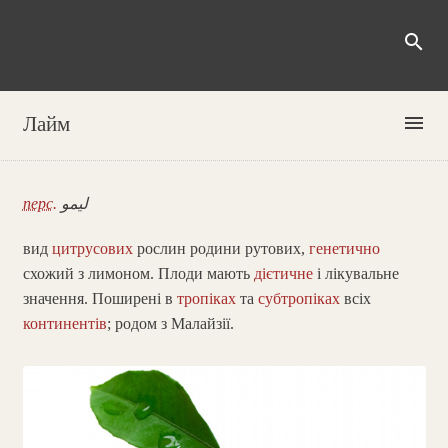
search
menu
Лайм
перс.
لیمو
вид
цитрусових
рослин родини рутових,
генетично
схожий з лимоном. Плоди мають
дієтичне
і лікувальне
значення. Поширені в
тропіках
та
субтропіках
всіх
континентів
; родом з Малайзії.