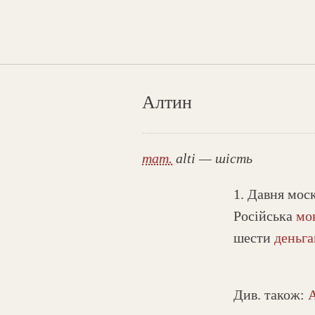
Алтин
тат.
alti — шість
1. Давня мос
Російська
мо
шести
деньг
Див. також: