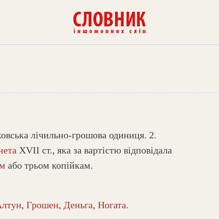
ковська лічильно-грошова одиниця. 2.
нета
XVII ст., яка за вартістю відповідала
ам
або трьом копійкам.
Алтун
,
Грошен
,
Деньга
,
Ногата
.