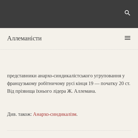
search
menu
Аллеманісти
представники анархо-синдикалістського угруповання у
французькому робітничому русі кінця 19 — початку 20 ст.
Від прізвища їхнього лідера Ж. Аллемана.
Див. також:
Анархо-синдикалізм
.