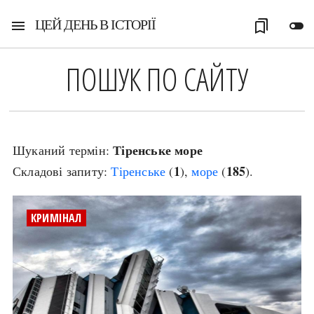
ЦЕЙ ДЕНЬ В ІСТОРІЇ
menu
bookmarks
toggle_off
ПОШУК ПО САЙТУ
Тіренське море
Шуканий термін:
1
185
Складові запиту:
Тіренське
(
),
море
(
).
КРИМІНАЛ