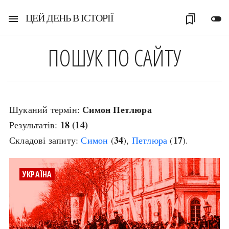
ЦЕЙ ДЕНЬ В ІСТОРІЇ
menu
bookmarks
toggle_off
ПОШУК ПО САЙТУ
Симон Петлюра
Шуканий термін:
18 (14)
Результатів:
34
17
Складові запиту:
Симон
(
),
Петлюра
(
).
УКРАЇНА