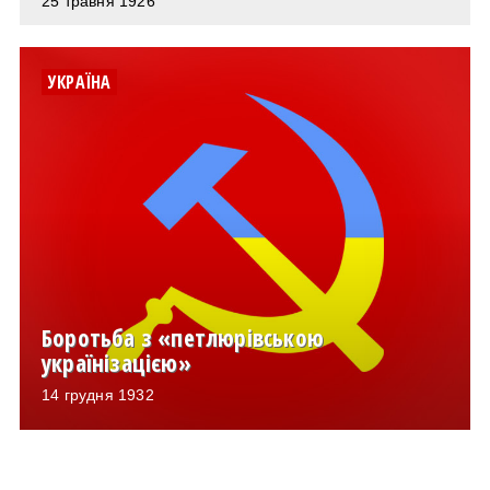
25 травня 1926
УКРАЇНА
Боротьба з «петлюрівською
українізацією»
14 грудня 1932