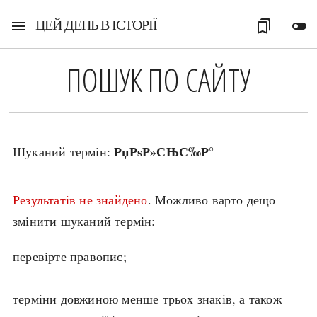
ЦЕЙ ДЕНЬ В ІСТОРІЇ
menu
bookmarks
toggle_off
ПОШУК ПО САЙТУ
РџРѕР»СЊС‰Р°
Шуканий термін:
Результатів не знайдено
. Можливо варто дещо
змінити шуканий термін:
перевірте правопис;
терміни довжиною менше трьох знаків, а також