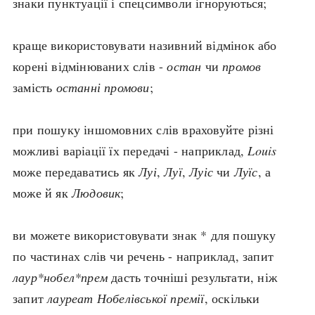
знаки пунктуації і спецсимволи ігноруються;
search
краще використовувати називний відмінок або
корені відмінюваних слів -
остан
чи
промов
замість
останні промови
;
СЬОГОДНІ
ПОДКАСТИ
при пошуку іншомовних слів враховуйте різні
ЗАГОЛОВКИ
КРУГЛІ ДАТИ
можливі варіації їх передачі - наприклад,
Louis
ПРАВИЛА ЖИТТЯ
ФОТОІСТОРІЇ
може передаватись як
Луі
,
Луї
,
Луіс
чи
Луїс
, а
ВИ (НЕ) ЗНАЛИ
ІНФОГРАФІКА
може й як
Людовик
;
КАРТИ
ПРЯМА МОВА
НОТА БЕНЕ
МОЯ ІСТОРІЯ
ви можете використовувати знак * для пошуку
по частинах слів чи речень - наприклад, запит
лаур*нобел*прем
дасть точніші результати, ніж
Рубрики
Україна
запит
лауреат Нобелівської премії
, оскільки
Авіація і космонавтика
Княжа доба