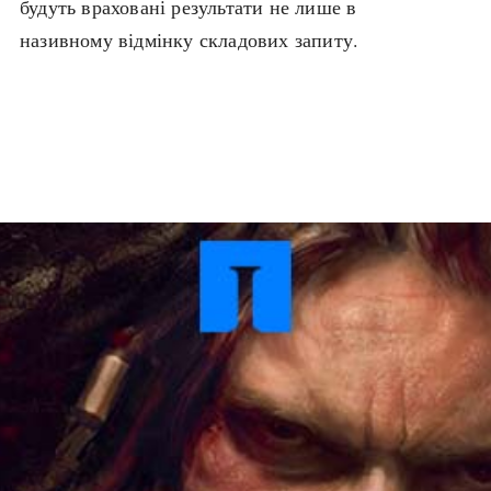
будуть враховані результати не лише в
Архітектура і будівництво
Козацька доба
називному відмінку складових запиту.
Битви і війни
Українська революція
Катастрофи
Україна радянська
Кримінал
Україна незалежна
Культура і мистецтво
ЗНО
Людина і суспільство
Хронологія
Наука, освіта і техніка
Античні часи
Особистості
Темні віки
Подорожі і відкриття
Високе Середньовіччя
Політика
Пізнє Середньовіччя
Релігія
Нова історія
Розваги і дозвілля
Новітня історія
Спорт
Наш час
Чудеса світу