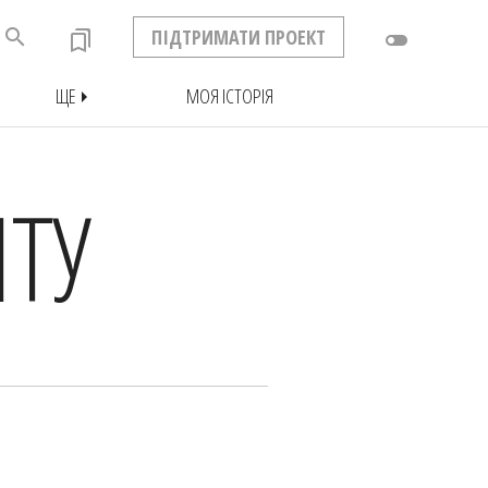
search
ПІДТРИМАТИ ПРОЕКТ
bookmarks
toggle_off
ЩЕ
МОЯ ІСТОРІЯ
arrow_right
ТУ