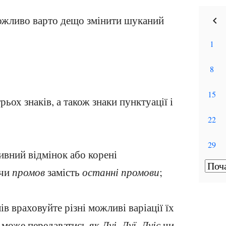
ожливо варто дещо змінити шуканий
ох знаків, а також знаки пунктуації і
ивний відмінок або корені
чи
промов
замість
останні промови
;
 враховуйте різні можливі варіації їх
може передаватись як
Луі
,
Луї
,
Луіс
чи