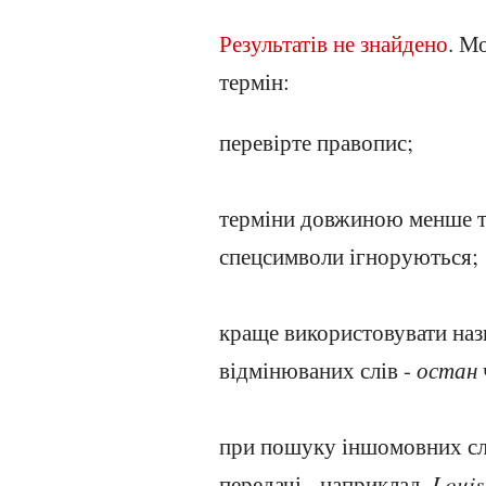
Результатів не знайдено
. М
термін:
перевірте правопис;
терміни довжиною менше трь
спецсимволи ігноруються;
краще використовувати наз
відмінюваних слів -
остан
при пошуку іншомовних слів
передачі - наприклад,
Louis