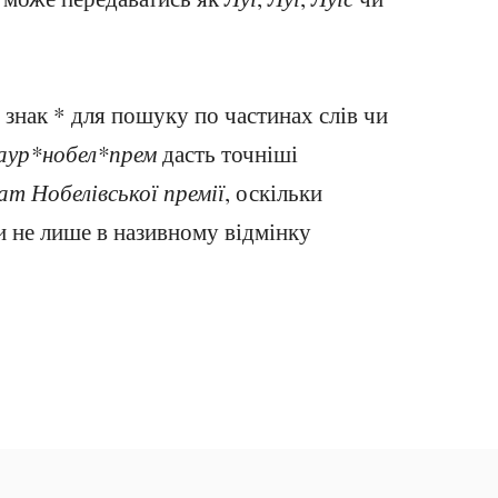
знак * для пошуку по частинах слів чи
аур*нобел*прем
дасть точніші
ат Нобелівської премії
, оскільки
и не лише в називному відмінку