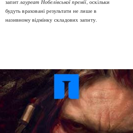
запит
лауреат Нобелівської премії
, оскільки
Архітектура і будівництво
Козацька доба
будуть враховані результати не лише в
Битви і війни
Українська революція
називному відмінку складових запиту.
Катастрофи
Україна радянська
Кримінал
Україна незалежна
Культура і мистецтво
ЗНО
Людина і суспільство
Хронологія
Наука, освіта і техніка
Античні часи
Особистості
Темні віки
Подорожі і відкриття
Високе Середньовіччя
Політика
Пізнє Середньовіччя
Релігія
Нова історія
Розваги і дозвілля
Новітня історія
Спорт
Наш час
Чудеса світу