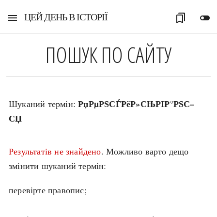
ЦЕЙ ДЕНЬ В ІСТОРІЇ
menu
bookmarks
toggle_off
ПОШУК ПО САЙТУ
РџРµРЅСЃРёР»СЊРІР°РЅС–
Шуканий термін:
СЏ
Результатів не знайдено
. Можливо варто дещо
змінити шуканий термін:
перевірте правопис;