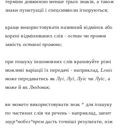
терміни довжиною менше трьох знаків, а також
знаки пунктуації і спецсимволи ігноруються;
search
краще використовувати називний відмінок або
корені відмінюваних слів -
остан
чи
промов
замість
останні промови
;
СЬОГОДНІ
ПОДКАСТИ
ЗАГОЛОВКИ
КРУГЛІ ДАТИ
при пошуку іншомовних слів враховуйте різні
ПРАВИЛА ЖИТТЯ
ФОТОІСТОРІЇ
можливі варіації їх передачі - наприклад,
Louis
ВИ (НЕ) ЗНАЛИ
ІНФОГРАФІКА
може передаватись як
Луі
,
Луї
,
Луіс
чи
Луїс
, а
КАРТИ
ПРЯМА МОВА
може й як
Людовик
;
НОТА БЕНЕ
МОЯ ІСТОРІЯ
ви можете використовувати знак * для пошуку
по частинах слів чи речень - наприклад, запит
Рубрики
Україна
лаур*нобел*прем
дасть точніші результати, ніж
Авіація і космонавтика
Княжа доба