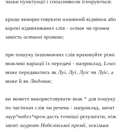
знаки пунктуації і спецсимволи ігноруються;
search
краще використовувати називний відмінок або
корені відмінюваних слів -
остан
чи
промов
замість
останні промови
;
СЬОГОДНІ
ПОДКАСТИ
при пошуку іншомовних слів враховуйте різні
ЗАГОЛОВКИ
КРУГЛІ ДАТИ
можливі варіації їх передачі - наприклад,
Louis
ПРАВИЛА ЖИТТЯ
ФОТОІСТОРІЇ
може передаватись як
Луі
,
Луї
,
Луіс
чи
Луїс
, а
ВИ (НЕ) ЗНАЛИ
ІНФОГРАФІКА
може й як
Людовик
;
КАРТИ
ПРЯМА МОВА
НОТА БЕНЕ
МОЯ ІСТОРІЯ
ви можете використовувати знак * для пошуку
по частинах слів чи речень - наприклад, запит
лаур*нобел*прем
дасть точніші результати, ніж
Рубрики
Україна
запит
лауреат Нобелівської премії
, оскільки
Авіація і космонавтика
Княжа доба