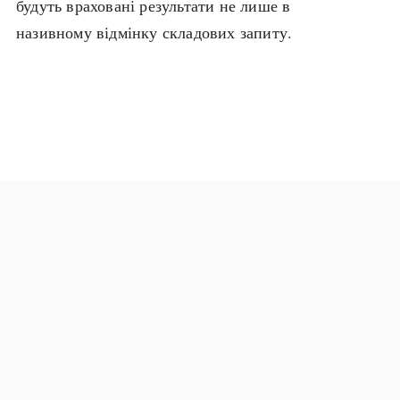
будуть враховані результати не лише в
Архітектура і будівництво
Козацька доба
називному відмінку складових запиту.
Битви і війни
Українська революція
Катастрофи
Україна радянська
Кримінал
Україна незалежна
Культура і мистецтво
ЗНО
Людина і суспільство
Хронологія
Наука, освіта і техніка
Античні часи
Особистості
Темні віки
Подорожі і відкриття
Високе Середньовіччя
Політика
Пізнє Середньовіччя
Релігія
Нова історія
Розваги і дозвілля
Новітня історія
Спорт
Наш час
Чудеса світу