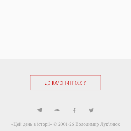
Регіони
Індекси
Австралія
Нові статті
Азія
Популярні статті
Америка
Всі статті
А(нта)рктика
Визначальні події
Африка
#Хештеги
Європа
Автори
done
ДОПОМОГТИ ПРОЕКТУ
«Цей день в історії» © 2001-26
Володимир Лук'янюк