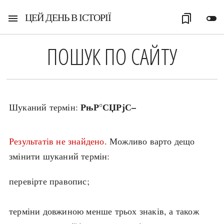
ЦЕЙ ДЕНЬ В ІСТОРІЇ
menu
bookmarks
toggle_off
ПОШУК ПО САЙТУ
РњР°СЏРјС–
Шуканий термін:
Результатів не знайдено
. Можливо варто дещо
змінити шуканий термін:
перевірте правопис;
терміни довжиною менше трьох знаків, а також