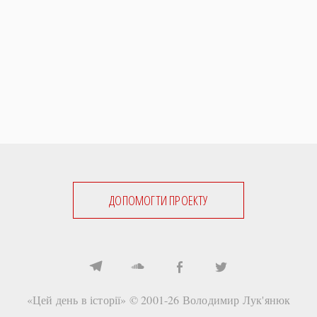
Регіони
Індекси
Австралія
Нові статті
Азія
Популярні статті
Америка
Всі статті
А(нта)рктика
Визначальні події
Африка
#Хештеги
Європа
Автори
done
ДОПОМОГТИ ПРОЕКТУ
«Цей день в історії» © 2001-26
Володимир Лук'янюк