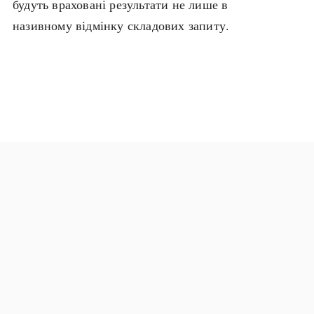
будуть враховані результати не лише в
Архітектура і будівництво
Козацька доба
називному відмінку складових запиту.
Битви і війни
Українська революція
Катастрофи
Україна радянська
Кримінал
Україна незалежна
Культура і мистецтво
ЗНО
Людина і суспільство
Хронологія
Наука, освіта і техніка
Античні часи
Особистості
Темні віки
Подорожі і відкриття
Високе Середньовіччя
Політика
Пізнє Середньовіччя
Релігія
Нова історія
Розваги і дозвілля
Новітня історія
Спорт
Наш час
Чудеса світу