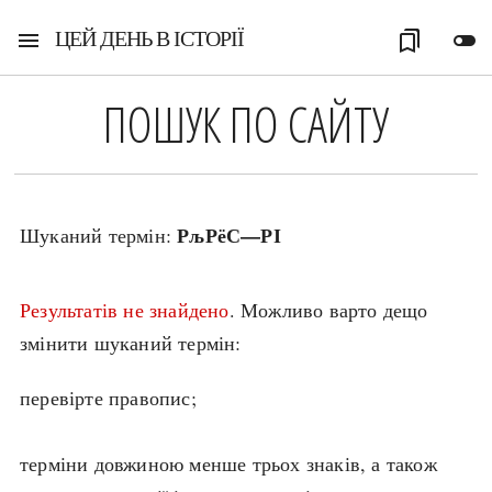
ЦЕЙ ДЕНЬ В ІСТОРІЇ
menu
bookmarks
toggle_off
ПОШУК ПО САЙТУ
РљРёС—РІ
Шуканий термін:
Результатів не знайдено
. Можливо варто дещо
змінити шуканий термін:
перевірте правопис;
терміни довжиною менше трьох знаків, а також