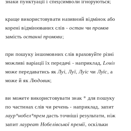
знаки пунктуації і спецсимволи ігноруються;
search
краще використовувати називний відмінок або
корені відмінюваних слів -
остан
чи
промов
замість
останні промови
;
СЬОГОДНІ
ПОДКАСТИ
при пошуку іншомовних слів враховуйте різні
ЗАГОЛОВКИ
КРУГЛІ ДАТИ
можливі варіації їх передачі - наприклад,
Louis
ПРАВИЛА ЖИТТЯ
ФОТОІСТОРІЇ
може передаватись як
Луі
,
Луї
,
Луіс
чи
Луїс
, а
ВИ (НЕ) ЗНАЛИ
ІНФОГРАФІКА
може й як
Людовик
;
КАРТИ
ПРЯМА МОВА
НОТА БЕНЕ
МОЯ ІСТОРІЯ
ви можете використовувати знак * для пошуку
по частинах слів чи речень - наприклад, запит
лаур*нобел*прем
дасть точніші результати, ніж
Рубрики
Україна
запит
лауреат Нобелівської премії
, оскільки
Авіація і космонавтика
Княжа доба