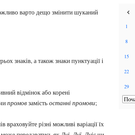
ожливо варто дещо змінити шуканий
ох знаків, а також знаки пунктуації і
ивний відмінок або корені
чи
промов
замість
останні промови
;
 враховуйте різні можливі варіації їх
може передаватись як
Луі
,
Луї
,
Луіс
чи