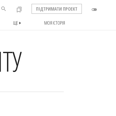
search
ПІДТРИМАТИ ПРОЕКТ
bookmarks
toggle_off
ЩЕ
МОЯ ІСТОРІЯ
arrow_right
ТУ