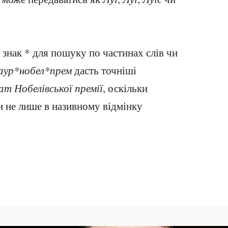
знак * для пошуку по частинах слів чи
аур*нобел*прем
дасть точніші
ат Нобелівської премії
, оскільки
и не лише в називному відмінку