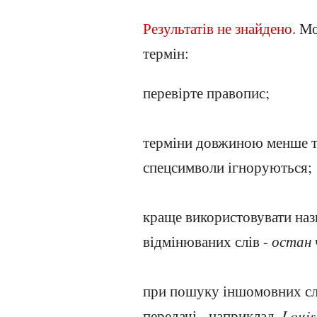
Результатів не знайдено
. М
термін:
перевірте правопис;
терміни довжиною менше трь
спецсимволи ігноруються;
краще використовувати наз
відмінюваних слів -
остан
при пошуку іншомовних слів
передачі - наприклад,
Louis