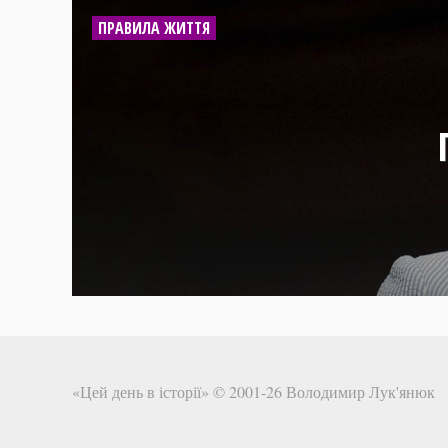
ПРАВИЛА ЖИТТЯ
«Цей день в історії» © 2001-26
Володимир Лук'янюк