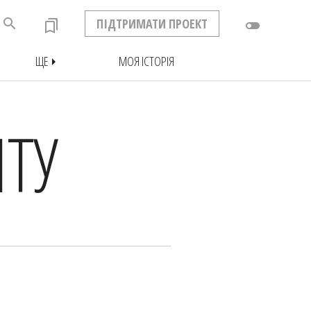
search
ПІДТРИМАТИ ПРОЕКТ
bookmarks
toggle_off
ЩЕ
МОЯ ІСТОРІЯ
arrow_right
ТУ