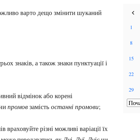
ожливо варто дещо змінити шуканий
ох знаків, а також знаки пунктуації і
ивний відмінок або корені
чи
промов
замість
останні промови
;
 враховуйте різні можливі варіації їх
може передаватись як
Луі
,
Луї
,
Луіс
чи