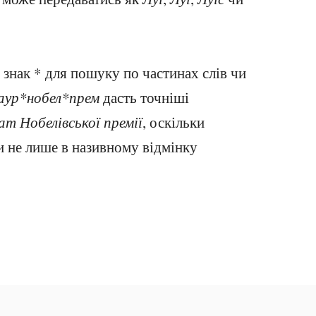
знак * для пошуку по частинах слів чи
аур*нобел*прем
дасть точніші
ат Нобелівської премії
, оскільки
и не лише в називному відмінку