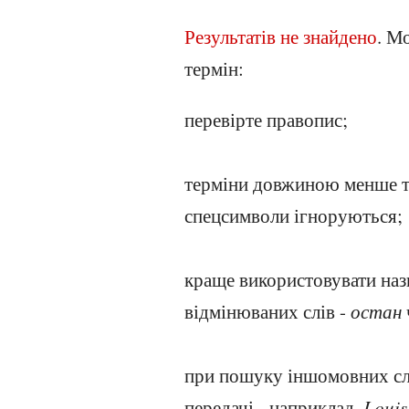
Результатів не знайдено
. М
термін:
перевірте правопис;
терміни довжиною менше трь
спецсимволи ігноруються;
краще використовувати наз
відмінюваних слів -
остан
при пошуку іншомовних слів
передачі - наприклад,
Louis