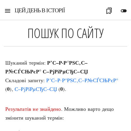
ЦЕЙ ДЕНЬ В ІСТОРІЇ
menu
bookmarks
toggle_off
ПОШУК ПО САЙТУ
Р’С–Р·Р°РЅС‚С–
Шуканий термін:
Р№СЃСЊРєР° С–РјРїРµСЂС–СЏ
Складові запиту:
Р’С–Р·Р°РЅС‚С–Р№СЃСЊРєР°
0
0
(
),
С–РјРїРµСЂС–СЏ
(
).
Результатів не знайдено
. Можливо варто дещо
змінити шуканий термін: