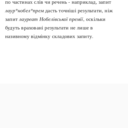
по частинах слів чи речень - наприклад, запит
Архітектура і будівництво
Козацька доба
лаур*нобел*прем
дасть точніші результати, ніж
Битви і війни
Українська революція
запит
лауреат Нобелівської премії
, оскільки
Катастрофи
Україна радянська
будуть враховані результати не лише в
Кримінал
Україна незалежна
називному відмінку складових запиту.
Культура і мистецтво
ЗНО
Людина і суспільство
Хронологія
Наука, освіта і техніка
Античні часи
Особистості
Темні віки
Подорожі і відкриття
Високе Середньовіччя
Політика
Пізнє Середньовіччя
Релігія
Нова історія
Розваги і дозвілля
Новітня історія
Спорт
Наш час
Чудеса світу