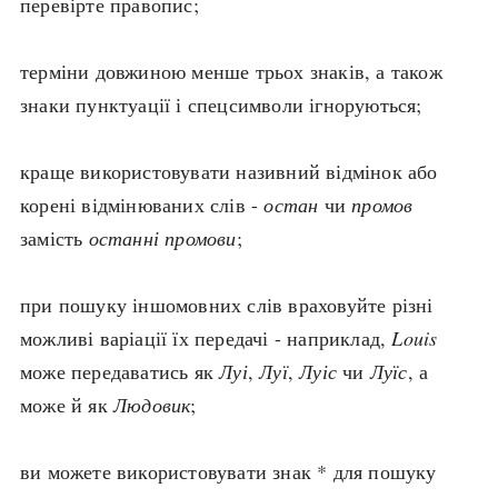
перевірте правопис;
search
терміни довжиною менше трьох знаків, а також
знаки пунктуації і спецсимволи ігноруються;
краще використовувати називний відмінок або
СЬОГОДНІ
ПОДКАСТИ
корені відмінюваних слів -
остан
чи
промов
ЗАГОЛОВКИ
КРУГЛІ ДАТИ
замість
останні промови
;
ПРАВИЛА ЖИТТЯ
ФОТОІСТОРІЇ
ВИ (НЕ) ЗНАЛИ
ІНФОГРАФІКА
при пошуку іншомовних слів враховуйте різні
КАРТИ
ПРЯМА МОВА
можливі варіації їх передачі - наприклад,
Louis
НОТА БЕНЕ
МОЯ ІСТОРІЯ
може передаватись як
Луі
,
Луї
,
Луіс
чи
Луїс
, а
може й як
Людовик
;
Рубрики
Україна
ви можете використовувати знак * для пошуку
Авіація і космонавтика
Княжа доба