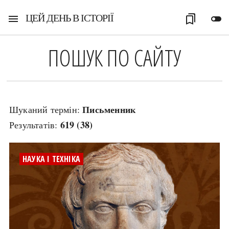
ЦЕЙ ДЕНЬ В ІСТОРІЇ
menu
bookmarks
toggle_off
ПОШУК ПО САЙТУ
Письменник
Шуканий термін:
619 (38)
Результатів:
НАУКА І ТЕХНІКА