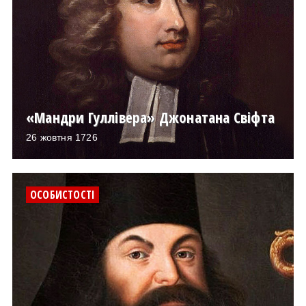
«Мандри Гуллівера» Джонатана Свіфта
26 жовтня 1726
ОСОБИСТОСТІ