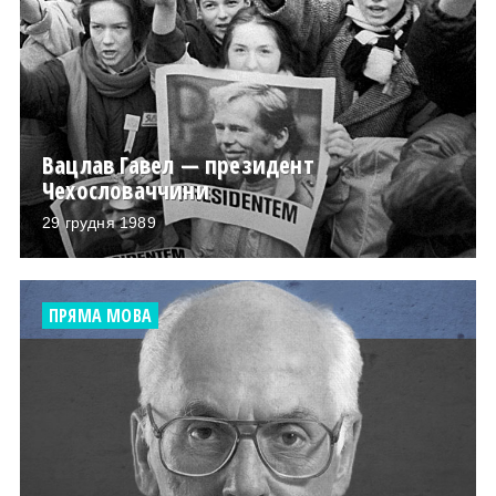
Вацлав Гавел — президент
Чехословаччини
29 грудня 1989
ПРЯМА МОВА