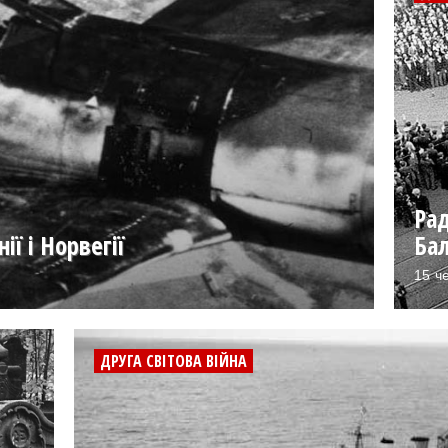
Рад
ії і Норвегії
Бал
15 ч
ДРУГА СВІТОВА ВІЙНА