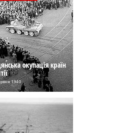
янська окупація країн
тії
ервня 1940