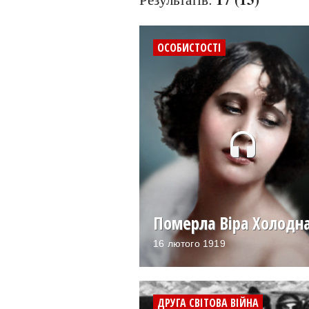
ОСОБИСТОСТІ
headset
Померла Віра Холодн
16 лютого 1919
ДРУГА СВІТОВА ВІЙНА