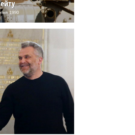
вейту
рпня 1990