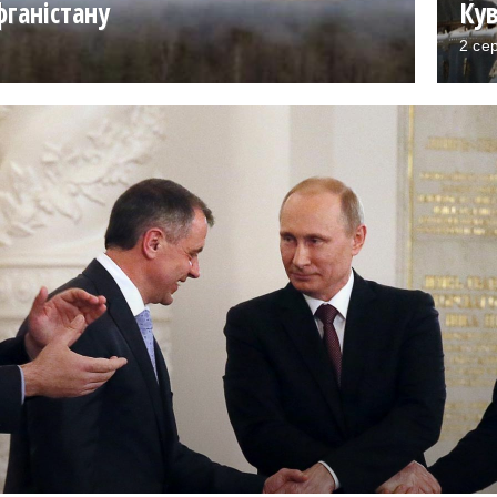
фганістану
Ку
2 се