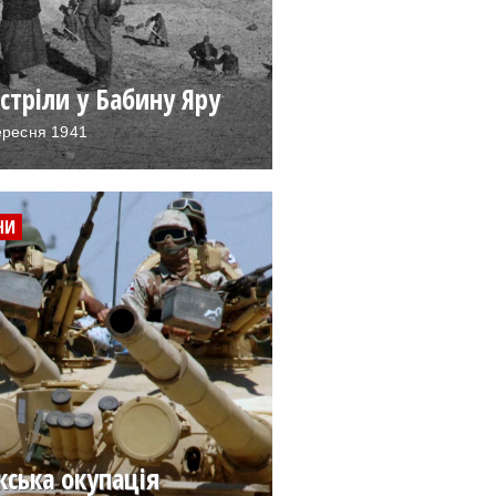
стріли у Бабину Яру
ересня 1941
НИ
кська окупація