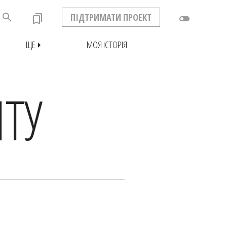
search
ПІДТРИМАТИ ПРОЕКТ
bookmarks
toggle_off
ЩЕ
МОЯ ІСТОРІЯ
arrow_right
ТУ