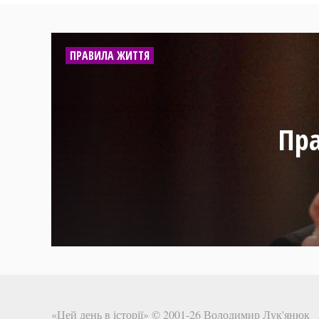
ПРАВИЛА ЖИТТЯ
Пра
«Цей день в історії» © 2001-26
Володимир Лук'янюк