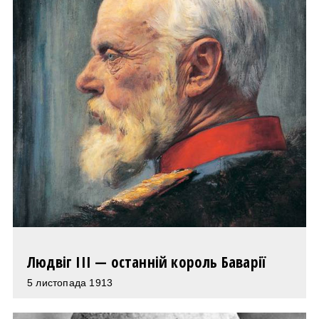
Людвіг III — останній король Баварії
5 листопада 1913