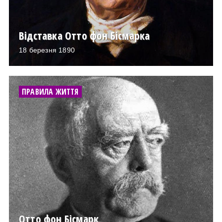
Архітектура і будівництво
Козацька доба
Битви і війни
Українська революція
Відставка Отто фон Бісмарка
Катастрофи
Україна радянська
18 березня 1890
Кримінал
Україна незалежна
Культура і мистецтво
ЗНО
Людина і суспільство
ПРАВИЛА ЖИТТЯ
Хронологія
Наука, освіта і техніка
Античні часи
Особистості
Темні віки
Подорожі і відкриття
Високе Середньовіччя
Політика
Пізнє Середньовіччя
Релігія
Нова історія
Розваги і дозвілля
Новітня історія
Спорт
Наш час
Чудеса світу
Отто фон Бісмарк