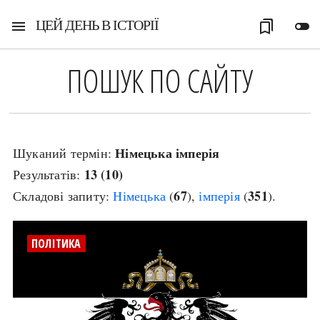
ЦЕЙ ДЕНЬ В ІСТОРІЇ
menu
bookmarks
toggle_off
ПОШУК ПО САЙТУ
Німецька імперія
Шуканий термін:
13 (10)
Результатів:
67
351
Складові запиту:
Німецька
(
),
імперія
(
).
ПОЛІТИКА