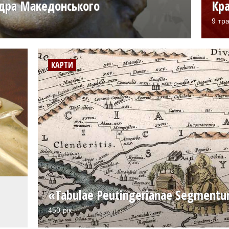
ндра Македонського
Кра
9 тра
КАРТИ
«Tabulae Peutingerianae Segmentum
450 рік