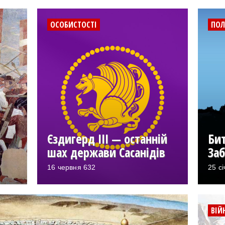
ОСОБИСТОСТІ
ПОЛ
Єздигерд III — останній
Бит
шах держави Сасанідів
Заб
16 червня 632
25 с
ВІЙ