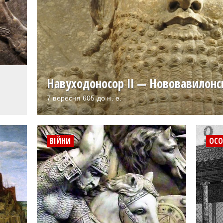
Навуходоносор II — Нововавилонс
7 вересня 605 до н. е.
ВІЙНИ
ОСО