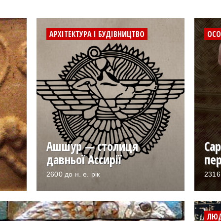
АРХІТЕКТУРА І БУДІВНИЦТВО
ОСО
Ашшур — столиця
Сар
давньої Ассирії
пе
2600 до н. е. рік
2316 
ЛЮД