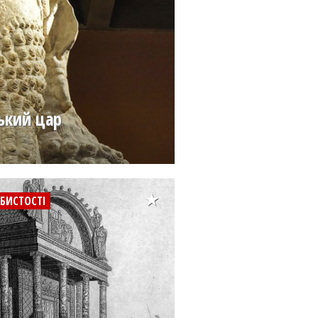
ький цар
БИСТОСТІ