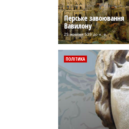
Перське завоювання
Вавилону
29 жовтня 539 до н. е.
ПОЛІТИКА