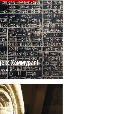
декс Хаммурапі
до н. е. рік