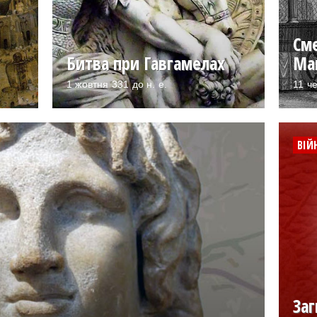
См
Битва при Гавгамелах
Ма
1 жовтня 331 до н. е.
11 че
ВІЙ
Заг