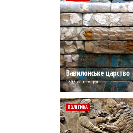
Вавилонське царство
1896 до н. е. рік
ПОЛІТИКА