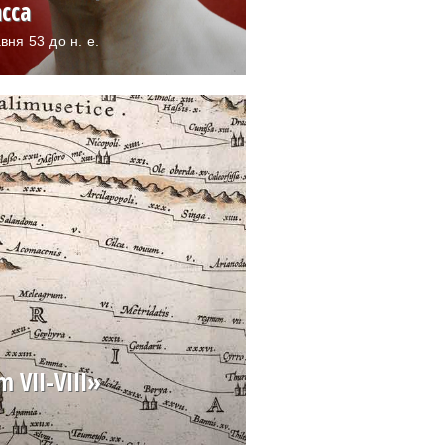
сса
вня 53 до н. е.
 VII-VIII»