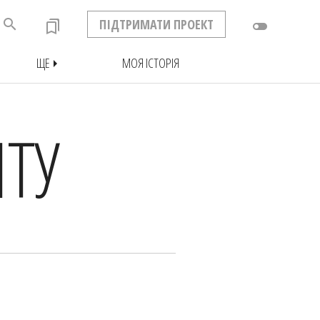
search
ПІДТРИМАТИ ПРОЕКТ
bookmarks
toggle_off
ЩЕ
МОЯ ІСТОРІЯ
arrow_right
ТУ