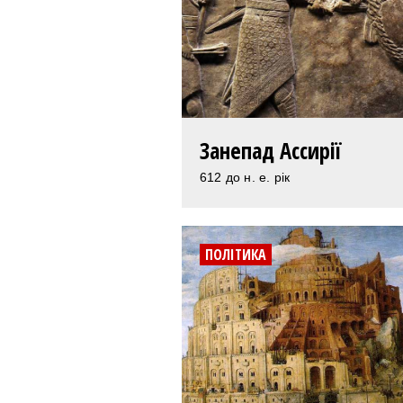
Занепад Ассирії
612 до н. е. рік
ПОЛІТИКА