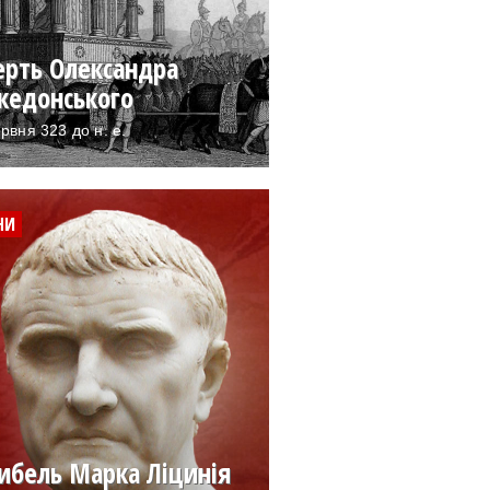
ерть Олександра
кедонського
рвня 323 до н. е.
НИ
ибель Марка Ліцинія