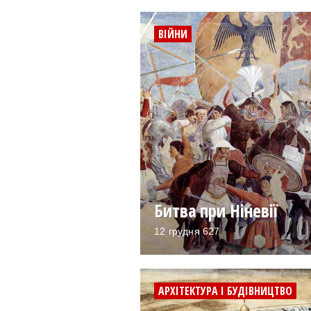
ВІЙНИ
Битва при Ніневії
12 грудня 627
АРХІТЕКТУРА І БУДІВНИЦТВО