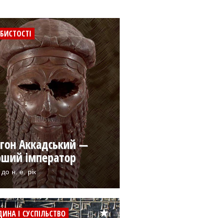
БИСТОСТІ
гон Аккадський —
рший імператор
до н. е. рік
ИНА І СУСПІЛЬСТВО