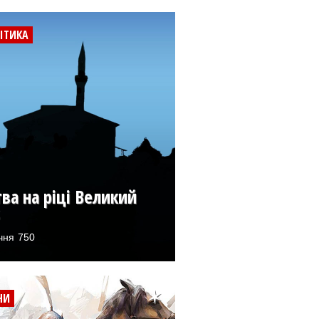
ІТИКА
ва на ріці Великий
ічня 750
НИ