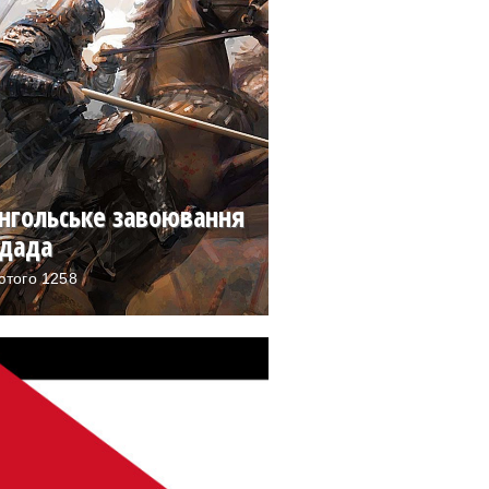
нгольське завоювання
гдада
ютого 1258