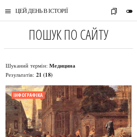
ЦЕЙ ДЕНЬ В ІСТОРІЇ
menu
bookmarks
toggle_off
ПОШУК ПО САЙТУ
Медицина
Шуканий термін:
21 (18)
Результатів:
ІНФОГРАФІКА