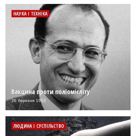
НАУКА І ТЕХНІКА
Вакцина проти поліомієліту
26 березня 1953
ЛЮДИНА І СУСПІЛЬСТВО