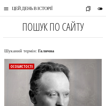
ЦЕЙ ДЕНЬ В ІСТОРІЇ
menu
bookmarks
toggle_off
ПОШУК ПО САЙТУ
Галична
Шуканий термін:
ОСОБИСТОСТІ