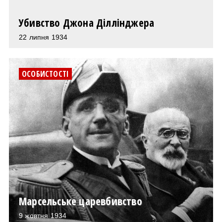
Убивство Джона Діллінджера
22 липня 1934
ОСОБИСТОСТІ
Марсельське царевбивство
9 жовтня 1934