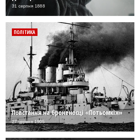
31 серпня 1888
ПОЛІТИКА
Повстання на броненосці «Потьомкін»
27 червня 1905