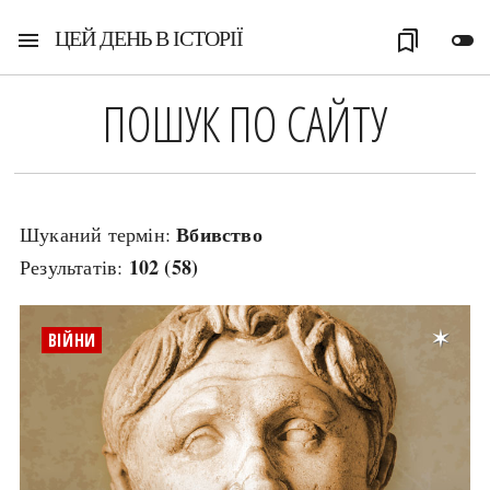
ЦЕЙ ДЕНЬ В ІСТОРІЇ
menu
bookmarks
toggle_off
ПОШУК ПО САЙТУ
Вбивство
Шуканий термін:
102 (58)
Результатів:
ВІЙНИ