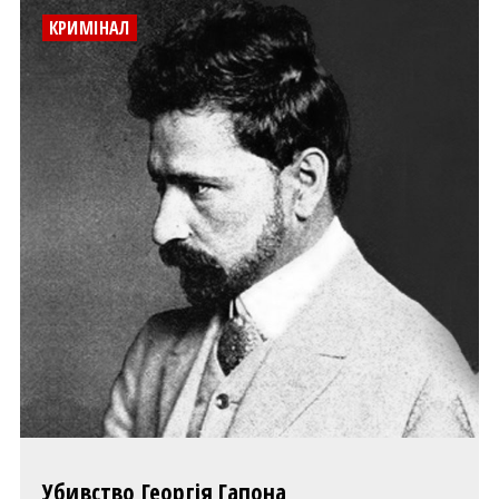
КРИМІНАЛ
Убивство Георгія Гапона