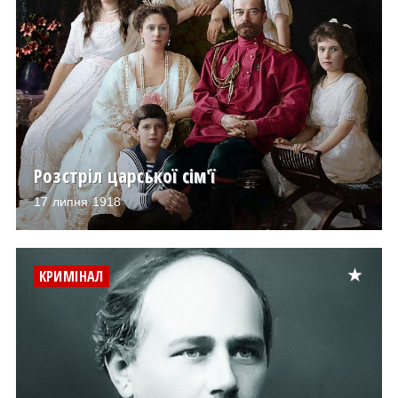
Розстріл царської сім'ї
17 липня 1918
КРИМІНАЛ