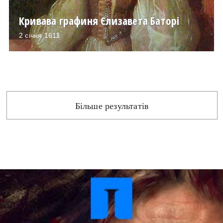
Архітектура і будівництво
Козацька доба
Кривава графиня Єлизавета Баторі
Битви і війни
Українська революція
2 січня 1611
Катастрофи
Україна радянська
Кримінал
Україна незалежна
Культура і мистецтво
ЗНО
Людина і суспільство
Хронологія
Наука, освіта і техніка
Більше результатів
Античні часи
Особистості
Темні віки
Подорожі і відкриття
Високе Середньовіччя
Політика
Пізнє Середньовіччя
Релігія
Нова історія
Розваги і дозвілля
Новітня історія
Спорт
Наш час
Чудеса світу