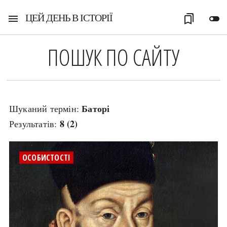
ЦЕЙ ДЕНЬ В ІСТОРІЇ
menu
bookmarks
toggle_off
ПОШУК ПО САЙТУ
Баторі
Шуканий термін:
8 (2)
Результатів:
ОСОБИСТОСТІ