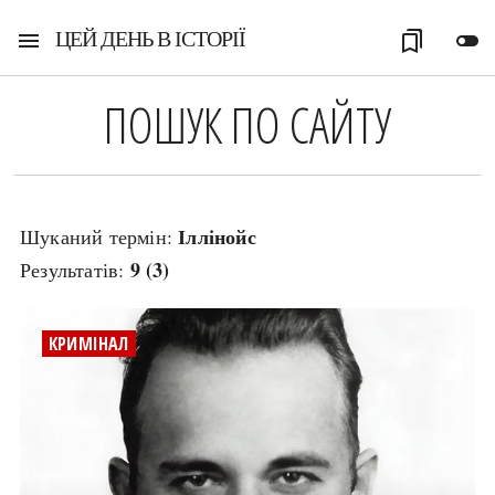
ЦЕЙ ДЕНЬ В ІСТОРІЇ
menu
bookmarks
toggle_off
ПОШУК ПО САЙТУ
Іллінойс
Шуканий термін:
9 (3)
Результатів:
КРИМІНАЛ