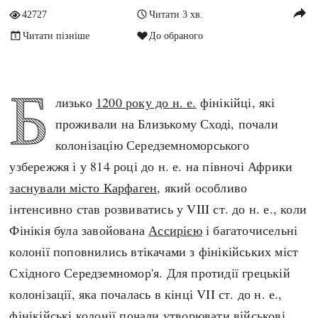
reply
42727
Читати 3 хв.
Архітектура і будівництво
Козацька доба
Читати пізніше
До обраного
Битви і війни
Українська революція
Катастрофи
Україна радянська
Кримінал
Україна незалежна
Б
лизько
1200 року до н. е.
фінікійці, які
Культура і мистецтво
ЗНО
проживали на Близькому Сході, почали
Людина і суспільство
Хронологія
колонізацію Середземноморського
Наука, освіта і техніка
Античні часи
узбережжя і у 814 році до н. е. на півночі Африки
Особистості
Темні віки
заснували місто Карфаген
, який особливо
Подорожі і відкриття
Високе Середньовіччя
інтенсивно став розвиватись у VIII ст. до н. е., коли
Політика
Пізнє Середньовіччя
Фінікія була завойована
Ассирією
і багаточисельні
Релігія
Нова історія
колонії поповнились втікачами з фінікійських міст
Розваги і дозвілля
Новітня історія
Східного Середземномор'я. Для протидії грецькій
Спорт
Наш час
колонізації, яка почалась в кінці VII ст. до н. е.,
Чудеса світу
фінікійські колонії почали утворювати військові