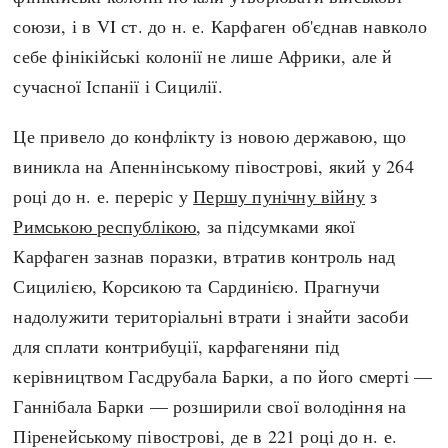
Регіони
Індекси
союзи, і в VI ст. до н. е. Карфаген об'єднав навколо
Австралія
Нові статті
себе фінікійські колонії не лише Африки, але й
Азія
Популярні статті
сучасної Іспанії і Сицилії.
Америка
Всі статті
А(нта)рктика
Визначальні події
Це привело до конфлікту із новою державою, що
Африка
#Хештеги
виникла на Апеннінському півострові, який у 264
Європа
Автори
році до н. е. переріс у
Першу пунічну війну
з
Римською республікою
, за підсумками якої
Карфаген зазнав поразки, втратив контроль над
done
Сицилією, Корсикою та Сардинією. Прагнучи
надолужити територіальні втрати і знайти засоби
для сплати контрибуції, карфагеняни під
керівництвом Гасдрубала Барки, а по його смерті —
Ганнібала Барки — розширили свої володіння на
Піренейському півострові, де в 221 році до н. е.