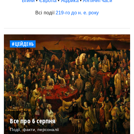
Війни
•
Європа
•
Африка
•
Античні часи
Всі події
219-го до н. е. року
#ЦЕЙДЕНЬ
Все про 6 серпня
Події, факти, персоналії