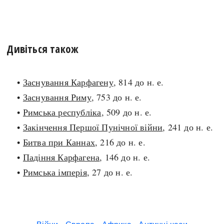
Дивіться також
•
Заснування Карфагену
, 814 до н. е.
•
Заснування Риму
, 753 до н. е.
•
Римська республіка
, 509 до н. е.
•
Закінчення Першої Пунічної війни
, 241 до н. е.
•
Битва при Каннах
, 216 до н. е.
•
Падіння Карфагена
, 146 до н. е.
•
Римська імперія
, 27 до н. е.