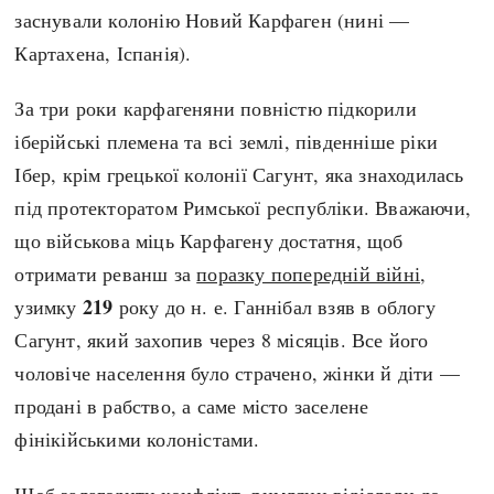
заснували колонію Новий Карфаген (нині —
Картахена, Іспанія).
За три роки карфагеняни повністю підкорили
іберійські племена та всі землі, південніше ріки
Ібер, крім грецької колонії Сагунт, яка знаходилась
під протекторатом Римської республіки. Вважаючи,
що військова міць Карфагену достатня, щоб
отримати реванш за
поразку попередній війні
,
219
узимку
року до н. е. Ганнібал взяв в облогу
Сагунт, який захопив через 8 місяців. Все його
чоловіче населення було страчено, жінки й діти —
продані в рабство, а саме місто заселене
фінікійськими колоністами.
Щоб залагодити конфлікт, римляни відіслали до