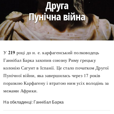
Друга
search
Пунічна війна
СЬОГОДНІ
ПОДКАСТИ
ЗАГОЛОВКИ
КРУГЛІ ДАТИ
219
У
році до н. е. карфагенський полководець
ПРАВИЛА ЖИТТЯ
ФОТОІСТОРІЇ
Ганнібал Барка захопив союзну Риму грецьку
ВИ (НЕ) ЗНАЛИ
ІНФОГРАФІКА
колонію Сагунт в Іспанії. Це стало початком Другої
КАРТИ
ПРЯМА МОВА
Пунічної війни, яка завершилась через 17 років
НОТА БЕНЕ
МОЯ ІСТОРІЯ
поразкою Карфагену і втратою ним усіх володінь за
межами Африки.
На обкладинці: Ганнібал Барка
Рубрики
Україна
Авіація і космонавтика
Княжа доба