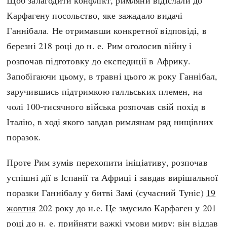
Карфагену посольство, яке зажадало видачі
Ганнібала. Не отримавши конкретної відповіді, в
березні 218 році до н. е. Рим оголосив війну і
розпочав підготовку до експедиції в Африку.
Запобігаючи цьому, в травні цього ж року Ганнібал,
заручившись підтримкою галльських племен, на
чолі 100-тисячного війська розпочав свій похід в
Італію, в ході якого завдав римлянам ряд нищівних
поразок.
Проте Рим зумів перехопити ініціативу, розпочав
успішні дії в Іспанії та Африці і завдав вирішальної
поразки Ганнібалу у битві Замі (сучасний Туніс)
19
жовтня
202 року до н.е. Це змусило Карфаген у 201
році до н. е. прийняти важкі умови миру: він віддав