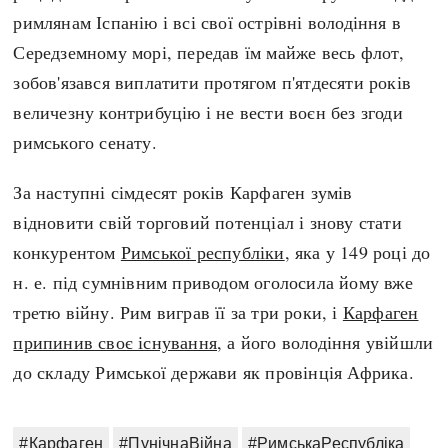
римлянам Іспанію і всі свої острівні володіння в
Середземному морі, передав їм майже весь флот,
зобов'язався виплатити протягом п'ятдесяти років
величезну контрибуцію і не вести воєн без згоди
римського сенату.
За наступні сімдесят років Карфаген зумів
відновити свій торговий потенціал і знову стати
конкурентом
Римської республіки
, яка у 149 році до
н. е. під сумнівним приводом оголосила йому вже
третю війну. Рим виграв її за три роки, і
Карфаген
припинив своє існування
, а його володіння увійшли
до складу Римської держави як провінція Африка.
#Карфаген
#ПунічнаВійна
#РимськаРеспубліка