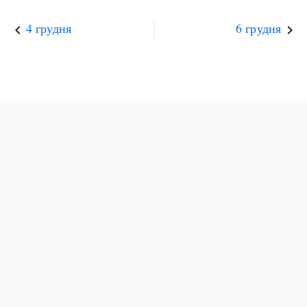
4 грудня
6 грудня
keyboard_arrow_left
keyboard_arrow_right