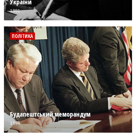
України
1991
ПОЛІТИКА
Будапештський меморандум
1994