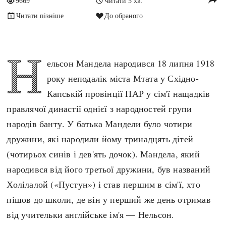
9669
Читати 5 хв.
Архітектура і будівництво
Козацька доба
Читати пізніше
До обраного
Битви і війни
Українська революція
Катастрофи
Україна радянська
Н
Кримінал
Україна незалежна
ельсон Мандела народився 18 липня 1918
Культура і мистецтво
ЗНО
року неподалік міста Мтата у Східно-
Людина і суспільство
Капській провінції ПАР у сім'ї нащадків
Хронологія
Наука, освіта і техніка
правлячої династії однієї з народностей групи
Античні часи
Особистості
народів банту. У батька Мандели було чотири
Темні віки
Подорожі і відкриття
дружини, які народили йому тринадцять дітей
Високе Середньовіччя
Політика
(чотирьох синів і дев'ять дочок). Мандела, який
Пізнє Середньовіччя
Релігія
народився від його третьої дружини, був названий
Нова історія
Розваги і дозвілля
Холілалой («Пустун») і став першим в сім'ї, хто
Новітня історія
Спорт
пішов до школи, де він у перший же день отримав
Наш час
Чудеса світу
від учительки англійське ім'я — Нельсон.