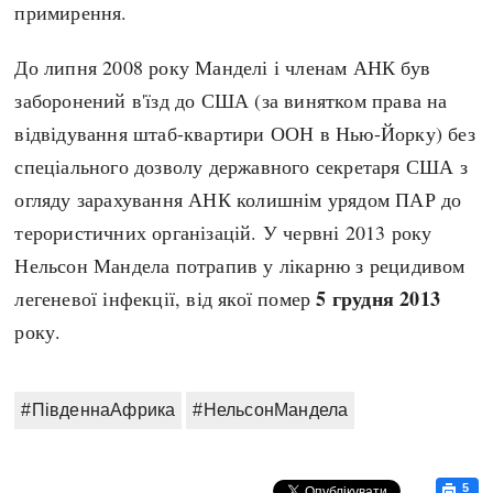
примирення.
До липня 2008 року Манделі і членам АНК був
заборонений в'їзд до США (за винятком права на
відвідування штаб-квартири ООН в Нью-Йорку) без
спеціального дозволу державного секретаря США з
огляду зарахування АНК колишнім урядом ПАР до
терористичних організацій. У червні 2013 року
Нельсон Мандела потрапив у лікарню з рецидивом
5 грудня 2013
легеневої інфекції, від якої помер
року.
#ПівденнаАфрика
#НельсонМандела
5