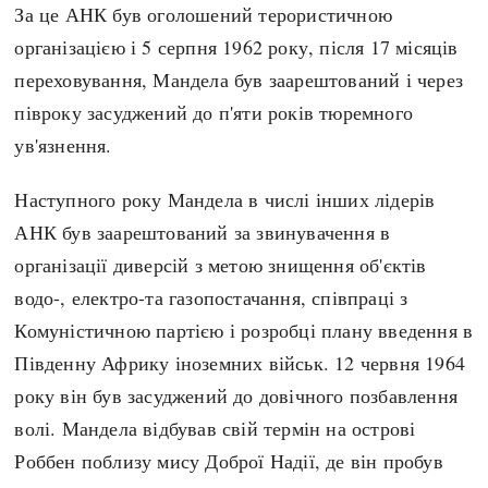
За це АНК був оголошений терористичною
організацією і 5 серпня 1962 року, після 17 місяців
переховування, Мандела був заарештований і через
півроку засуджений до п'яти років тюремного
ув'язнення.
Наступного року Мандела в числі інших лідерів
АНК був заарештований за звинувачення в
організації диверсій з метою знищення об'єктів
водо-, електро-та газопостачання, співпраці з
Комуністичною партією і розробці плану введення в
Південну Африку іноземних військ. 12 червня 1964
року він був засуджений до довічного позбавлення
волі. Мандела відбував свій термін на острові
Роббен поблизу мису Доброї Надії, де він пробув