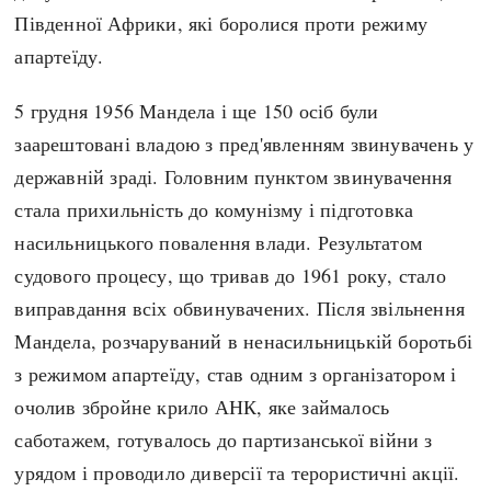
Південної Африки, які боролися проти режиму
апартеїду.
5 грудня 1956 Мандела і ще 150 осіб були
заарештовані владою з пред'явленням звинувачень у
державній зраді. Головним пунктом звинувачення
стала прихильність до комунізму і підготовка
насильницького повалення влади. Результатом
судового процесу, що тривав до 1961 року, стало
виправдання всіх обвинувачених. Після звільнення
Мандела, розчаруваний в ненасильницькій боротьбі
з режимом апартеїду, став одним з організатором і
очолив збройне крило АНК, яке займалось
саботажем, готувалось до партизанської війни з
урядом і проводило диверсії та терористичні акції.