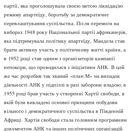
партії, яка проголошувала своєю метою ліквідацію
режиму апартеїду, боротьбу за демократичне
перевлаштування суспільства. Після перемоги на
виборах 1948 року Національної партії африканерів,
яка підтримувала політику апартеїду, Мандела став
брати активну участь у політичному житті країни, а
в 1952 році став одним з організаторів кампанії
непокори, що проводилася з ініціативи АНК. В цей
же час розробив так званий «план М» на випадок
діяльності АНК у підпіллі в разі заборони владою; в
1955 році брав участь у створенні Хартії свободи, в
якій були викладені основні принципи побудови
вільного і демократичного суспільства в Південній
Африці. Хартія свободи стала головним програмним
документом АНК та інших політичних організацій