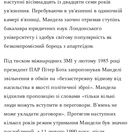
наступні вісімнадцять із двадцяти семи років
ув'язнення. Перебуваючи в ув'язненні в одиночній
камері в'язниці, Мандела заочно отримав ступінь
бакалавра юридичних наук Лондонського
університету і здобув світову популярність як
безкомпромісний борець з апартеїдом.
Під тиском міжнародних ЗМІ у лютому 1985 році
президент ПАР Пітер Бота запропонував Манделі
звільнення в обмін на «беззастережну відмову від
насильства в якості політичної зброї». Мандела
відхилив пропозицію зі словами «тільки вільні
люди можуть вступити в переговори. В'язень не
може укладати договори». Протягом наступних
кількох років режим утримання Мандели був значно
послаблений, а 11 лютого 1990 року, після