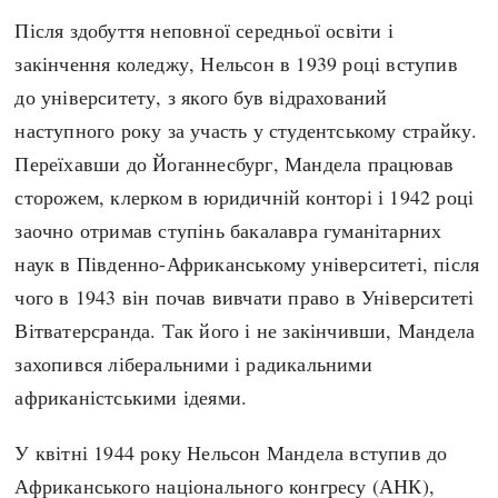
Регіони
Індекси
Після здобуття неповної середньої освіти і
Австралія
Нові статті
закінчення коледжу, Нельсон в 1939 році вступив
Азія
Популярні статті
до університету, з якого був відрахований
Америка
Всі статті
наступного року за участь у студентському страйку.
А(нта)рктика
Визначальні події
Переїхавши до Йоганнесбург, Мандела працював
Африка
#Хештеги
сторожем, клерком в юридичній конторі і 1942 році
Європа
Автори
заочно отримав ступінь бакалавра гуманітарних
наук в Південно-Африканському університеті, після
done
чого в 1943 він почав вивчати право в Університеті
Вітватерсранда. Так його і не закінчивши, Мандела
захопився ліберальними і радикальними
африканістськими ідеями.
У квітні 1944 року Нельсон Мандела вступив до
Африканського національного конгресу (АНК),