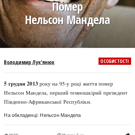
Помер
search
Нельсон Мандела
СЬОГОДНІ
ПОДКАСТИ
ЗАГОЛОВКИ
КРУГЛІ ДАТИ
ОСОБИСТОСТІ
Володимир Лук'янюк
ПРАВИЛА ЖИТТЯ
ФОТОІСТОРІЇ
ВИ (НЕ) ЗНАЛИ
ІНФОГРАФІКА
5 грудня 2013
року на 95-у році життя помер
КАРТИ
ПРЯМА МОВА
Нельсон Мандела, перший темношкірий президент
НОТА БЕНЕ
МОЯ ІСТОРІЯ
Південно-Африканської Республіки.
На обкладинці: Нельсон Мандела
Рубрики
Україна
Авіація і космонавтика
Княжа доба
reply