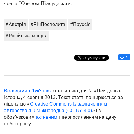
чолі з Юзефом Пілсудським.
#Австрія
#РічПосполита
#Пруссія
#РосійськаІмперія
4
Володимир Лук'янюк
спеціально для © «Цей день в
історії», 4 серпня 2013. Текст статті поширюється за
ліцензією «
Creative Commons Із зазначенням
авторства 4.0 Міжнародна (CC BY 4.0)
» і з
обов'язковим
активним
гіперпосиланням на дану
вебсторінку.