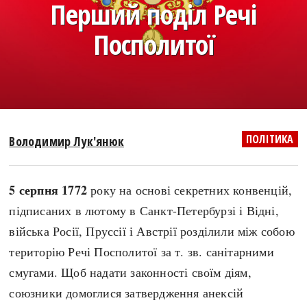
Перший поділ Речі
search
Посполитої
СЬОГОДНІ
ПОДКАСТИ
ЗАГОЛОВКИ
КРУГЛІ ДАТИ
ПОЛІТИКА
Володимир Лук'янюк
ПРАВИЛА ЖИТТЯ
ФОТОІСТОРІЇ
ВИ (НЕ) ЗНАЛИ
ІНФОГРАФІКА
5 серпня 1772
року на основі секретних конвенцій,
КАРТИ
ПРЯМА МОВА
підписаних в лютому в Санкт-Петербурзі і Відні,
НОТА БЕНЕ
МОЯ ІСТОРІЯ
війська Росії, Пруссії і Австрії розділили між собою
територію Речі Посполитої за т. зв. санітарними
смугами. Щоб надати законності своїм діям,
Рубрики
Україна
союзники домоглися затвердження анексій
Авіація і космонавтика
Княжа доба