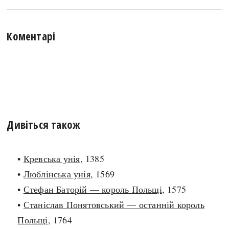
Коментарі
Дивіться також
•
Кревська унія
, 1385
•
Люблінська унія
, 1569
•
Стефан Баторій — король Польщі
, 1575
•
Станіслав Понятовський — останній король
Польщі
, 1764