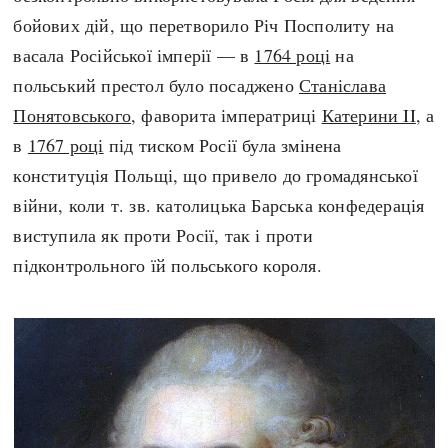
Регіони
Індекси
бойових дій, що перетворило Річ Посполиту на
Австралія
Нові статті
васала Російської імперії — в
1764 році
на
Азія
Популярні статті
польський престол було посаджено
Станіслава
Америка
Всі статті
Понятовського
, фаворита імператриці
Катерини II
, а
А(нта)рктика
Визначальні події
в
1767 році
під тиском Росії була змінена
Африка
#Хештеги
конституція Польщі, що привело до громадянської
Європа
Автори
війни, коли т. зв. католицька Барська конфедерація
виступила як проти Росії, так і проти
підконтрольного їй польського короля.
done