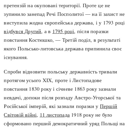
претензій на окуповані території. Проте це не
зупинило занепад Речі Посполитої — на її захист не
виступила жодна європейська держава, і у 1793 році
відбувся Другий
, а в
1795 році
, після поразки
повстання Костюшко, — Третій поділ, в результаті
якого Польсько-литовська держава припинила своє
існування.
Спроби відновити польську державність тривали
протягом усього XIX, проте і Листопадове
повстання 1830 року і січневе 1863 року зазнали
невдачі, допоки після розпаду Австро-Угорської та
Російської імперій, які зазнали поразки у
Першій
Світовій війні
,
11 листопада
1918 року не було
сформовано перший демократичний уряд Польщі на