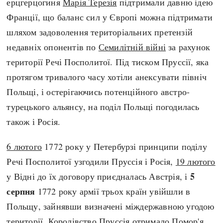
ерцгерцогиня
Марія Терезія
підтримали давню ідею
Франції, що баланс сил у Європі можна підтримати
шляхом задоволення територіальних претензій
недавніх опонентів по
Семилітній війні
за рахунок
території Речі Посполитої. Під тиском Пруссії, яка
протягом тривалого часу хотіли анексувати північ
Польщі, і остерігаючись потенційного австро-
турецького альянсу, на поділ Польщі погодилась
також і Росія.
6 лютого
1772 року у Петербурзі принципи поділу
Речі Посполитої узгодили Пруссія і Росія,
19 лютого
5
у Відні до їх договору приєдналась Австрія, і
серпня
1772 року армії трьох країн увійшли в
Польщу, зайнявши визначені міждержавною угодою
території.
Королівство Пруссія
отримало Помор'я