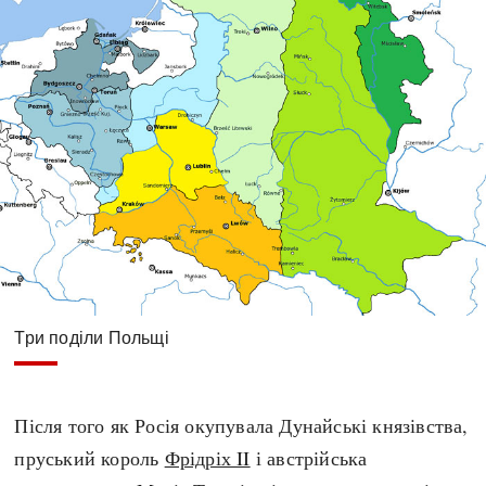
Три поділи Польщі
Після того як Росія окупувала Дунайські князівства,
пруський король
Фрідріх II
і австрійська