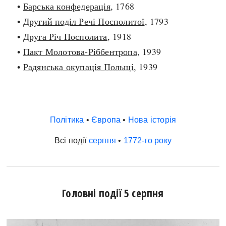
•
Барська конфедерація
, 1768
•
Другий поділ Речі Посполитої
, 1793
•
Друга Річ Посполита
, 1918
•
Пакт Молотова-Ріббентропа
, 1939
•
Радянська окупація Польщі
, 1939
Політика
•
Європа
•
Нова історія
Всі події
серпня
•
1772-го року
Головні події 5 серпня