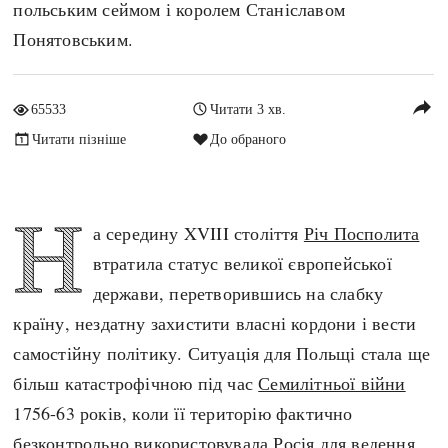
польським сеймом і королем Станіславом
Архітектура і будівництво
Козацька доба
Понятовським.
Битви і війни
Українська революція
Катастрофи
Україна радянська
reply
65533
Читати 3 хв.
Кримінал
Україна незалежна
Читати пізніше
До обраного
Культура і мистецтво
ЗНО
Людина і суспільство
Хронологія
Наука, освіта і техніка
Н
Античні часи
а середину XVIII століття
Річ Посполита
Особистості
Темні віки
втратила статус великої європейської
Подорожі і відкриття
Високе Середньовіччя
держави, перетворившись на слабку
Політика
Пізнє Середньовіччя
країну, нездатну захистити власні кордони і вести
Релігія
Нова історія
самостійну політику. Ситуація для Польщі стала ще
Розваги і дозвілля
Новітня історія
більш катастрофічною під час
Семилітньої війни
Спорт
Наш час
1756-63 років, коли її територію фактично
Чудеса світу
безконтрольно використовувала Росія для ведення