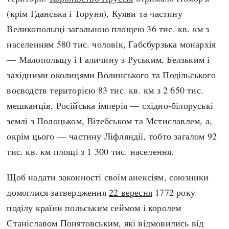
(крім Гданська і Торуня), Куяви та частину
Великопольщі загальною площею 36 тис. кв. км з
населенням 580 тис. чоловік, Габсбурзька монархія
— Малопольщу і Галичину з Руським, Белзьким і
західними околицями Волинського та Подільського
воєводств територією 83 тис. кв. км з 2 650 тис.
мешканців, Російська імперія — східно-білоруські
землі з Полоцьком, Вітебськом та Мстиславлем, а,
окрім цього — частину Ліфляндії, тобто загалом 92
тис. кв. км площі з 1 300 тис. населення.
Щоб надати законності своїм анексіям, союзники
домоглися затвердження
22 вересня
1772 року
поділу країни польським сеймом і королем
Станіславом Понятовським, які відмовились від