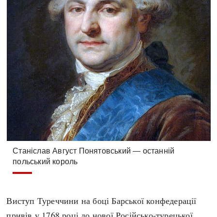
Станіслав Август Понятовський — останній
польський король
Виступ Туреччини на боці Барської конфедерації
привів у
1768 році
до нової Російсько-турецької