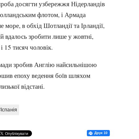
проба досягти узбережжя Нідерландів
голландським флотом, і Армада
 море, в обхід Шотландії та Ірландії,
 їй вдалось зробити лише у жовтні,
 15 тисяч чоловік.
мади зробив Англію найсильнішою
ршив епоху ведення боїв шляхом
лизької відстані.
#Іспанія
Друк
10