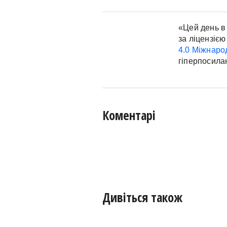
«Цей день в 
за ліцензією
4.0 Міжнаро
гіперпосила
Коментарі
Дивіться також