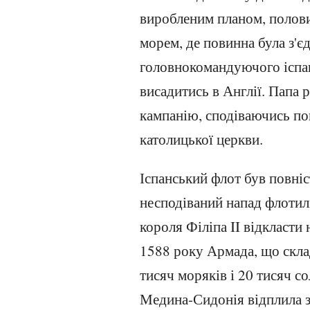
виробленим планом, полов
морем, де повинна була з'є
головнокомандуючого іспан
висадитись в Англії. Папа
кампанію, сподіваючись по
католицької церкви.
Іспанський флот був повніс
несподіваний напад флотилі
короля Філіпа II відкласти
1588 року Армада, що склад
тисяч моряків і 20 тисяч со
Медина-Сидонія відплила з 