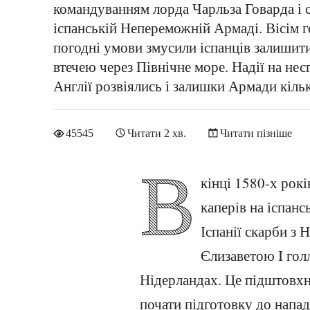
командуванням лорда Чарльза Говарда і с
іспанській Непереможній Армаді. Вісім 
погодні умови змусили іспанців залишити
втечею через Північне море. Надії на не
Англії розвіялись і залишки Армади кіль
45545
Читати 2 хв.
Читати пізніше
В
кінці 1580-х рокі
каперів на іспанс
Іспанії скарби з 
Єлизаветою I гол
Нідерландах. Це підштовхну
почати підготовку до напад