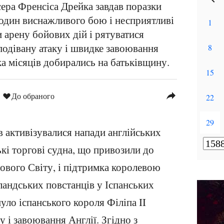
ера Френсіса Дрейка завдав поразки
годин виснажливого бою і несприятливі
 арену бойових дій і рятуватися
сподівану атаку і швидке завоювання
ка місяців добирались на батьківщину.
reply
До обраного
в активізувалися напади англійських
ькі торгові судна, що привозили до
Нового Світу, і підтримка королевою
ландських повстанців у Іспанських
ло іспанського короля Філіпа II
у і завоювання Англії. Згідно з