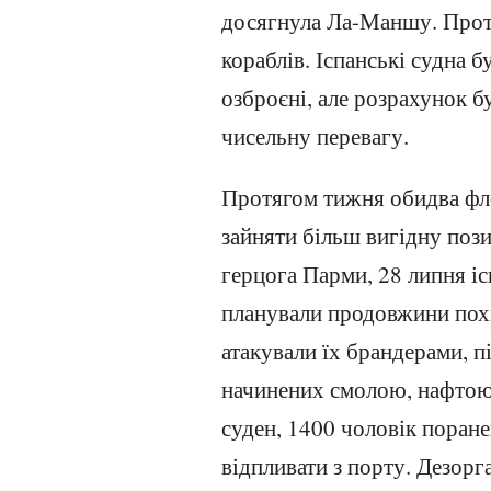
досягнула Ла-Маншу. Проти
кораблів. Іспанські судна б
озброєні, але розрахунок б
чисельну перевагу.
Протягом тижня обидва фл
зайняти більш вигідну поз
герцога Парми, 28 липня іс
планували продовжини похі
атакували їх брандерами, 
начинених смолою, нафтою 
суден, 1400 чоловік поране
відпливати з порту. Дезорг