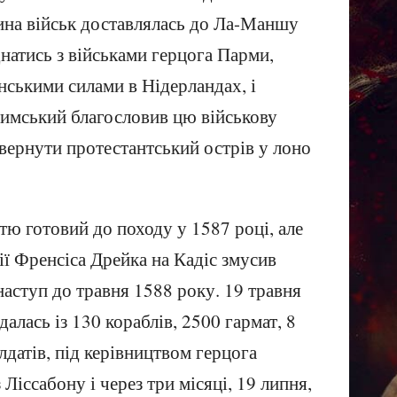
ина військ доставлялась до Ла-Маншу
днатись з військами герцога Парми,
ськими силами в Нідерландах, і
 римський благословив цю військову
вернути протестантський острів у лоно
тю готовий до походу у 1587 році, але
ї Френсіса Дрейка на Кадіс змусив
 наступ до травня 1588 року. 19 травня
алась із 130 кораблів, 2500 гармат, 8
лдатів, під керівництвом герцога
Ліссабону і через три місяці, 19 липня,