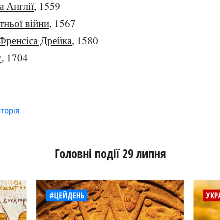
а Англії
, 1559
тньої війни
, 1567
Френсіса Дрейка
, 1580
у
, 1704
сторія
Головні події 29 липня
#ЦЕЙДЕНЬ
УКР