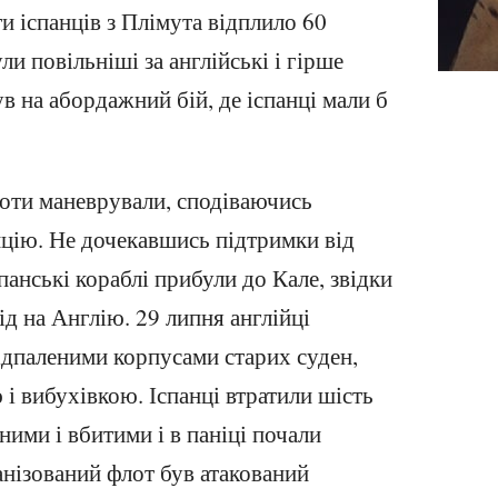
 іспанців з Плімута відплило 60
ули повільніші за англійські і гірше
ув на абордажний бій, де іспанці мали б
оти маневрували, сподіваючись
ицію. Не дочекавшись підтримки від
панські кораблі прибули до Кале, звідки
д на Англію. 29 липня англійці
підпаленими корпусами старих суден,
і вибухівкою. Іспанці втратили шість
ними і вбитими і в паніці почали
анізований флот був атакований