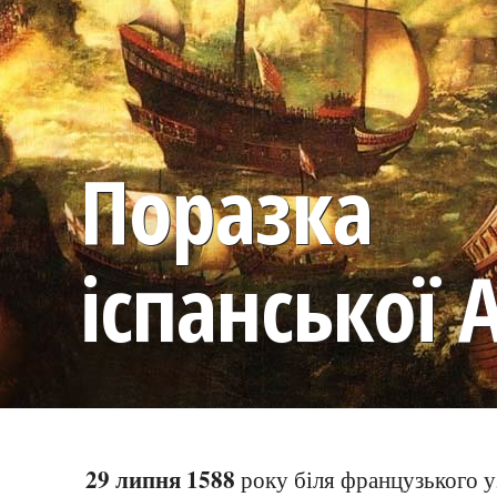
Поразка
іспанської
29 липня 1588
року біля французького у