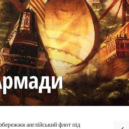
 Армади
збережжя англійський флот під