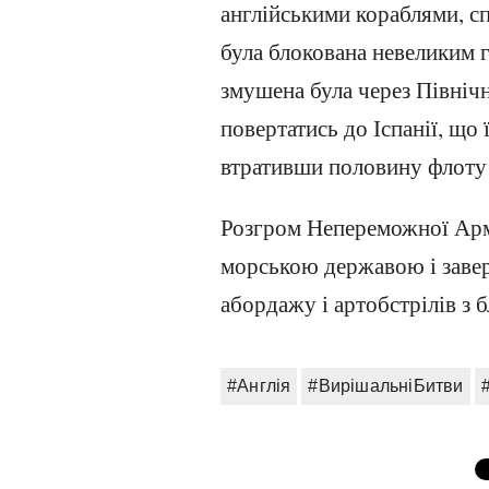
англійськими кораблями, с
була блокована невеликим 
змушена була через Північне
повертатись до Іспанії, що
втративши половину флоту і
Розгром Непереможної Ар
морською державою і заве
абордажу і артобстрілів з б
#Англія
#ВирішальніБитви