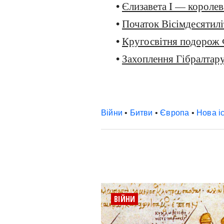
•
Єлизавета I — королев
•
Початок Вісімдесятилі
•
Кругосвітня подорож 
•
Захоплення Гібралтар
Війни
•
Битви
•
Європа
•
Нова і
ВІЙНИ