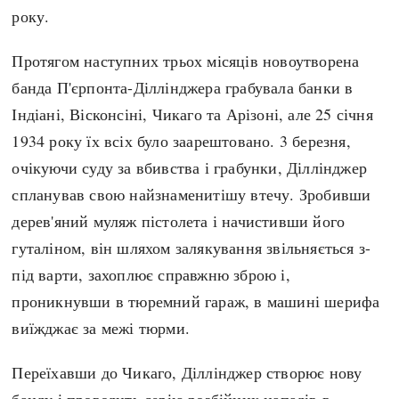
року.
Протягом наступних трьох місяців новоутворена
банда П'єрпонта-Діллінджера грабувала банки в
Індіані, Вісконсіні, Чикаго та Арізоні, але 25 січня
1934 року їх всіх було заарештовано. 3 березня,
очікуючи суду за вбивства і грабунки, Діллінджер
спланував свою найзнаменитішу втечу. Зробивши
дерев'яний муляж пістолета і начистивши його
гуталіном, він шляхом залякування звільняється з-
під варти, захоплює справжню зброю і,
проникнувши в тюремний гараж, в машині шерифа
виїжджає за межі тюрми.
Переїхавши до Чикаго, Діллінджер створює нову
банду і проводить серію розбійних нападів в