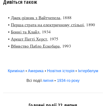
Дивіться також
•
Джек-різник з Вайтчепела
, 1888
•
Перша страта на електричному стільці
, 1890
•
Бонні та Клайд
, 1934
•
Арешт Патті Херст
, 1975
•
Вбивство Пабло Ескобара
, 1993
Кримінал
•
Америка
•
Новітня історія
•
Інтербелум
Всі події
липня
•
1934-го року
Головні події 22 липня