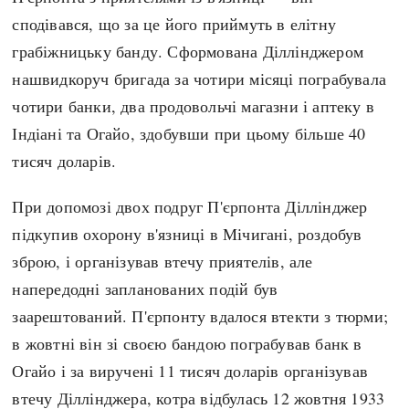
Регіони
Індекси
сподівався, що за це його приймуть в елітну
Австралія
Нові статті
грабіжницьку банду. Сформована Діллінджером
Азія
Популярні статті
нашвидкоруч бригада за чотири місяці пограбувала
Америка
Всі статті
чотири банки, два продовольчі магазни і аптеку в
А(нта)рктика
Визначальні події
Індіані та Огайо, здобувши при цьому більше 40
Африка
#Хештеги
тисяч доларів.
Європа
Автори
При допомозі двох подруг П'єрпонта Діллінджер
підкупив охорону в'язниці в Мічигані, роздобув
done
зброю, і організував втечу приятелів, але
напередодні запланованих подій був
заарештований. П'єрпонту вдалося втекти з тюрми;
в жовтні він зі своєю бандою пограбував банк в
Огайо і за виручені 11 тисяч доларів організував
втечу Діллінджера, котра відбулась 12 жовтня 1933