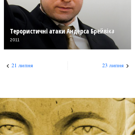
Терористичні атаки Андерса Брейвіка
2011
21 липня
23 липня
keyboard_arrow_left
keyboard_arrow_right