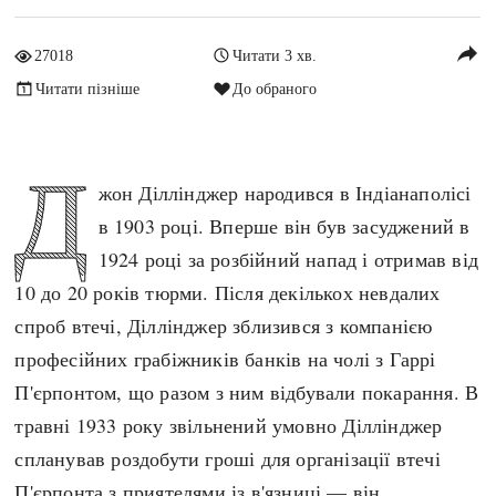
Архітектура і будівництво
Козацька доба
reply
27018
Читати 3 хв.
Битви і війни
Українська революція
Читати пізніше
До обраного
Катастрофи
Україна радянська
Кримінал
Україна незалежна
Культура і мистецтво
ЗНО
Д
жон Діллінджер народився в Індіанаполісі
Людина і суспільство
Хронологія
в 1903 році. Вперше він був засуджений в
Наука, освіта і техніка
Античні часи
1924 році за розбійний напад і отримав від
Особистості
Темні віки
10 до 20 років тюрми. Після декількох невдалих
Подорожі і відкриття
Високе Середньовіччя
спроб втечі, Діллінджер зблизився з компанією
Політика
Пізнє Середньовіччя
професійних грабіжників банків на чолі з Гаррі
Релігія
Нова історія
П'єрпонтом, що разом з ним відбували покарання. В
Розваги і дозвілля
Новітня історія
травні 1933 року звільнений умовно Діллінджер
Спорт
Наш час
спланував роздобути гроші для організації втечі
Чудеса світу
П'єрпонта з приятелями із в'язниці — він