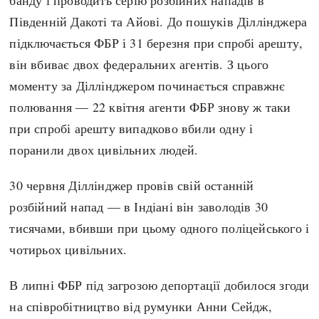
Південній Дакоті та Айові. До пошуків Діллінджера
підключається ФБР і 31 березня при спробі арешту,
він вбиває двох федеральних агентів. З цього
моменту за Діллінджером починається справжнє
полювання — 22 квітня агенти ФБР знову ж таки
при спробі арешту випадково вбили одну і
поранили двох цивільних людей.
30 червня Діллінджер провів свій останній
розбійний напад — в Індіані він заволодів 30
тисячами, вбивши при цьому одного поліцейського і
чотирьох цивільних.
В липні ФБР під загрозою депортації добилося згоди
на співробітництво від румунки Анни Сейдж,