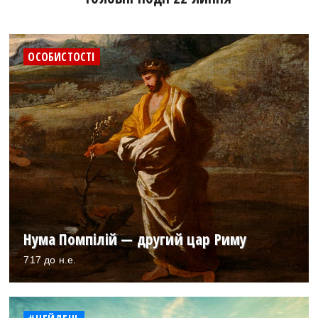
ОСОБИСТОСТІ
Нума Помпілій — другий цар Риму
717 до н.е.