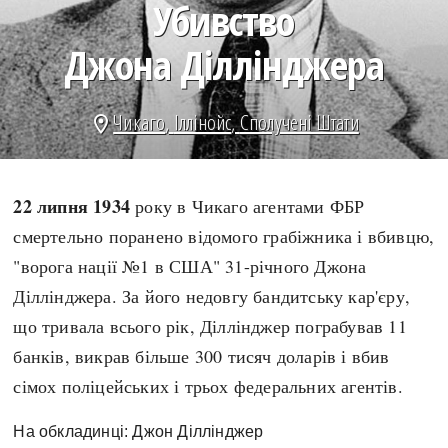
Убивство
search
Джона Діллінджера
Чикаго
,
Іллінойс
,
Сполучені Штати
location_on
СЬОГОДНІ
ПОДКАСТИ
ЗАГОЛОВКИ
КРУГЛІ ДАТИ
22 липня 1934
року в Чикаго агентами ФБР
ПРАВИЛА ЖИТТЯ
ФОТОІСТОРІЇ
смертельно поранено відомого грабіжника і вбивцю,
ВИ (НЕ) ЗНАЛИ
ІНФОГРАФІКА
"ворога нації №1 в США" 31-річного Джона
КАРТИ
ПРЯМА МОВА
Діллінджера. За його недовгу бандитську кар'єру,
НОТА БЕНЕ
МОЯ ІСТОРІЯ
що тривала всього рік, Діллінджер пограбував 11
банків, викрав більше 300 тисяч доларів і вбив
сімох поліцейських і трьох федеральних агентів.
Рубрики
Україна
На обкладинці: Джон Діллінджер
Авіація і космонавтика
Княжа доба