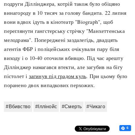
подруги Діллінджера, котрій також було обіцяно
винагороду в 10 тисяч за голову бандита. 22 липня
вони вдвох ідуть в кінотеатр "Biograph", щоб
переглянути гангстерську стрічку "Манхеттенська
мелодрама". Попереджені заздалегідь, двадцять
агентів ФБР і поліцейських очікували пару біля
виходу і о 10-40 оточили вбивцю. Під час арешту
Діллінджер намагався втекти, але загубив на бігу
пістолет і
загинув під градом куль
. При цьому було
поранено двох випадкових перхожих.
#Вбивство
#Іллінойс
#Смерть
#Чикаго
6