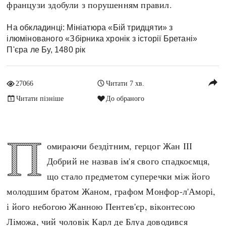
французи здобули з порушенням правил.
Архітектура і будівництво
Козацька доба
Битви і війни
Українська революція
На обкладинці: Мініатюра «Бій тридцяти» з
ілюмінованого «Збірника хронік з історії Бретані»
Катастрофи
Україна радянська
П'єра ле Бу, 1480 рік
Кримінал
Україна незалежна
Культура і мистецтво
ЗНО
reply
27066
Читати 7 хв.
Людина і суспільство
Хронологія
Читати пізніше
До обраного
Наука, освіта і техніка
Античні часи
Особистості
Темні віки
Подорожі і відкриття
П
Високе Середньовіччя
омираючи бездітним, герцог Жан ІІІ
Політика
Пізнє Середньовіччя
Добрий не назвав ім'я свого спадкоємця,
Релігія
Нова історія
що стало предметом суперечки між його
Розваги і дозвілля
Новітня історія
молодшим братом Жаном, графом Монфор-л'Аморі,
Спорт
Наш час
і його небогою Жанною Пентев'єр, віконтесою
Чудеса світу
Ліможа, чий чоловік Карл де Блуа доводився