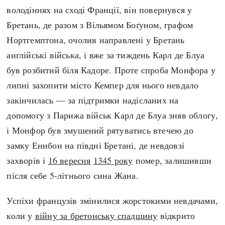
володіннях на сході Франції, він повернувся у
Бретань, де разом з Вільямом Боґуном, графом
Нортгемптона, очолив направлені у Бретань
англійські війська, і вже за тиждень Карл де Блуа
був розбитий біля Кадоре. Проте спроба Монфора у
липні захопити місто Кемпер для нього невдало
закінчилась — за підтримки надісланих на
допомогу з Парижа військ Карл де Блуа зняв облогу,
і Монфор був змушений рятуватись втечею до
замку Еннбон на півдні Бретані, де невдовзі
захворів і
16 вересня
1345 року
помер, залишивши
після себе 5-літнього сина Жана.
Успіхи французів змінилися жорстокими невдачами,
коли у
війну за бретонську спадщину
відкрито