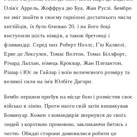
Олів'є Аррель, Жоффруа дю Буа, Жан Руслі. Бембро
не зміг знайти в своєму гарнізоні достатнього числа
англійців, їх було близько 20, і на його боці
виступили шість німців, а також бретонці і
фламандці. Серед них Роберт Ноллс, Г'ю Калвелі,
Ерве де Лексулен, Томас Волтон, Томас Біллфорт,
Річард Лаллан, німець Кроквар, Жан Плезантон,
Рішар і Юг ле Гайлар і воїн величезного розміру та
великої сили на ім'я Юлбіте Дагорн.
Бембо першим прибув на місце бою і розмістив своє
військо в лінію. Проти нього свій загін вишикував
Бомануар. Кожен з командирів звернувся до своїх
людей з короткою промовою, закликаючи битись з
честю. Обидві сторони домовилися робити це