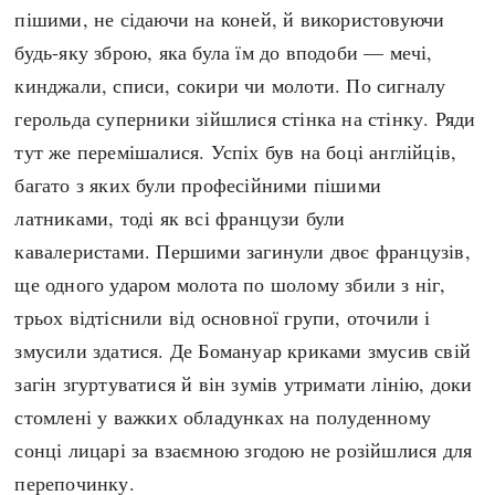
пішими, не сідаючи на коней, й використовуючи
будь-яку зброю, яка була їм до вподоби — мечі,
кинджали, списи, сокири чи молоти. По сигналу
герольда суперники зійшлися стінка на стінку. Ряди
тут же перемішалися. Успіх був на боці англійців,
багато з яких були професійними пішими
латниками, тоді як всі французи були
кавалеристами. Першими загинули двоє французів,
ще одного ударом молота по шолому збили з ніг,
трьох відтіснили від основної групи, оточили і
змусили здатися. Де Бомануар криками змусив свій
загін згуртуватися й він зумів утримати лінію, доки
стомлені у важких обладунках на полуденному
сонці лицарі за взаємною згодою не розійшлися для
перепочинку.