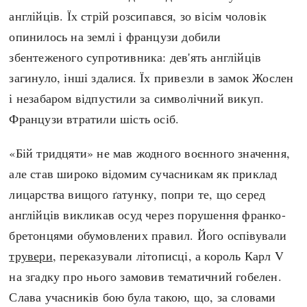
англійців. Їх стрій розсипався, зо вісім чоловік
опинилось на землі і французи добили
збентеженого супротивника: дев'ять англійців
загинуло, інші здалися. Їх привезли в замок Жослен
і незабаром відпустили за символічний викуп.
Французи втратили шість осіб.
«Бій тридцяти» не мав жодного воєнного значення,
але став широко відомим сучасникам як приклад
лицарства вищого ґатунку, попри те, що серед
англійців викликав осуд через порушення франко-
бретонцями обумовлених правил. Його оспівували
трувери
, переказували літописці, а король Карл V
на згадку про нього замовив тематичний гобелен.
Слава учасників бою була такою, що, за словами