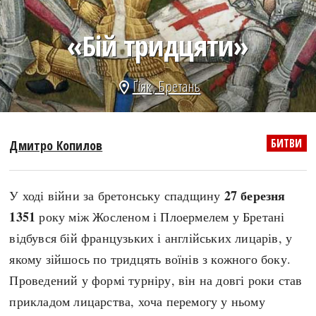
search
«Бій тридцяти»
Ґіяк
,
Бретань
location_on
СЬОГОДНІ
ПОДКАСТИ
ЗАГОЛОВКИ
КРУГЛІ ДАТИ
БИТВИ
Дмитро Копилов
ПРАВИЛА ЖИТТЯ
ФОТОІСТОРІЇ
ВИ (НЕ) ЗНАЛИ
ІНФОГРАФІКА
27 березня
У ході війни за бретонську спадщину
КАРТИ
ПРЯМА МОВА
1351
року між Жосленом і Плоермелем у Бретані
НОТА БЕНЕ
МОЯ ІСТОРІЯ
відбувся бій французьких і англійських лицарів, у
якому зійшось по тридцять воїнів з кожного боку.
Проведений у формі турніру, він на довгі роки став
Рубрики
Україна
прикладом лицарства, хоча перемогу у ньому
Авіація і космонавтика
Княжа доба