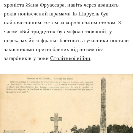
хроніста Жана Фруассара, навіть через двадцять
років понівечений шрамами Ів Шаруель був
найпочеснішим гостем за королівським столом. З
часом «Бій тридцяти» був міфологізований, у
переказах його франко-бретонські учасники постали
захисниками пригноблених від іноземців-
загарбників у роки
Столітньої війни
.