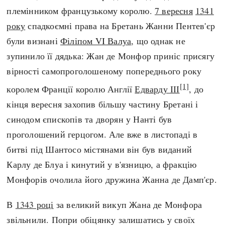
Регіони
Індекси
племінником французькому королю.
7 вересня
1341
Австралія
Нові статті
року
спадкоємні права на Бретань Жанни Пентев'єр
Азія
Популярні статті
були визнані
Філіпом VI Валуа
, що однак не
Америка
Всі статті
зупинило її дядька: Жан де Монфор приніс присягу
А(нта)рктика
Визначальні події
вірності самопроголошеному попереднього року
Африка
#Хештеги
[1]
королем Франції королю Англії
Едварду ІІІ
, до
Європа
Автори
кінця вересня захопив більшу частину Бретані і
синодом єпископів та дворян у Нанті був
done
проголошений герцогом. Але вже в листопаді в
битві під Шантосо містянами він був виданий
Карлу де Блуа і кинутий у в'язницю, а фракцію
Монфорів очолила його дружина Жанна де Дамп'єр.
В
1343 році
за великий викуп Жана де Монфора
звільнили. Попри обіцянку залишатись у своїх