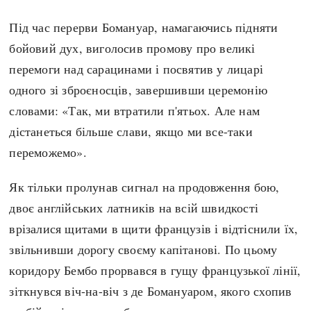
Під час перерви Бомануар, намагаючись підняти
бойовий дух, виголосив промову про великі
перемоги над сарацинами і посвятив у лицарі
одного зі зброєносців, завершивши церемонію
словами: «Так, ми втратили п'ятьох. Але нам
дістанеться більше слави, якщо ми все-таки
переможемо».
Як тільки пролунав сигнал на продовження бою,
двоє англійських латників на всій швидкості
врізалися щитами в щити французів і відтіснили їх,
звільнивши дорогу своєму капітанові. По цьому
коридору Бембо прорвався в гущу французької лінії,
зіткнувся віч-на-віч з де Бомануаром, якого схопив