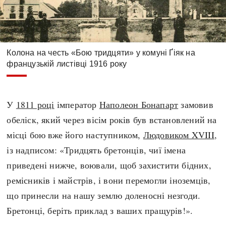
Колона на честь «Бою тридцяти» у комуні Ґіяк на
французькій листівці 1916 року
У
1811 році
імператор
Наполеон Бонапарт
замовив
обеліск, який через вісім років був встановлений на
місці бою вже його наступником,
Людовиком XVIII
,
із надписом: «Тридцять бретонців, чиї імена
приведені нижче, воювали, щоб захистити бідних,
ремісників і майстрів, і вони перемогли іноземців,
що принесли на нашу землю доленосні незгоди.
Бретонці, беріть приклад з ваших пращурів!».