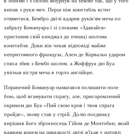
в обійми і з силою жбурнув на землю так, що у того
випав з руки меч. Перш ніж конетабль встиг
отямитися, Бембро двічі вдарив руків'ям меча по
забралу Бомануара і зі словами «Здавайся»
приставив свій кинджал до очниці шолома
конетабля. Доки він чекав відповіді майже
непритомного француза, Ален де Корвальо ударом
списа збив з Бембо шолом, а Жоффруа дю Буа
увігнав вістря меча в горло англійцю.
Поранений Бомануар намагався полишити поле
бою, щоб вгамувати спрагу, але, присоромлений
окриком дю Буа «Пий свою кров і твоя спрага
пройде», знову став у стрій. Долю поєдинку
вирішив його зброєносець Гійом де Монтобан, який
важким конем на швидкості двічі в'їхав у натовп