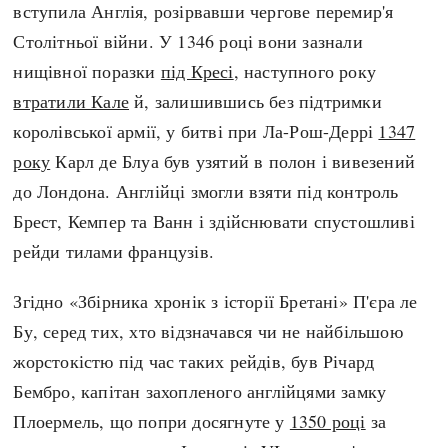
вступила Англія, розірвавши чергове перемир'я
Столітньої війни. У 1346 році вони зазнали
нищівної поразки
під Кресі
, наступного року
втратили Кале
й, залишившись без підтримки
королівської армії, у битві при Ла-Рош-Деррі
1347
року
Карл де Блуа був узятий в полон і вивезений
до Лондона. Англійці змогли взяти під контроль
Брест, Кемпер та Ванн і здійснювати спустошливі
рейди тилами французів.
Згідно «Збірника хронік з історії Бретані» П'єра ле
Бу, серед тих, хто відзначався чи не найбільшою
жорстокістю під час таких рейдів, був Річард
Бембро, капітан захопленого англійцями замку
Плоермель, що попри досягнуте у
1350 році
за