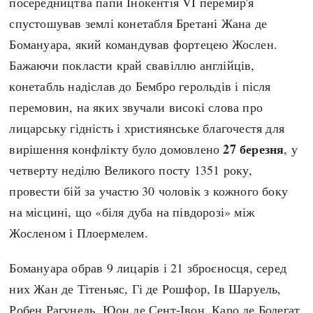
посередництва папи Інокентія VI перемир'я
спустошував землі конетабля Бретані Жана де
Бомануара, який командував фортецею Жослен.
Бажаючи покласти край свавіллю англійців,
конетабль надіслав до Бембро герольдів і після
перемовин, на яких звучали високі слова про
лицарську гідність і християнське благочестя для
27 березня
вирішення конфлікту було домовлено
, у
четверту неділю Великого посту 1351 року,
провести бій за участю 30 чоловік з кожного боку
на місцині, що «біля дуба на півдорозі» між
Жосленом і Плоермелем.
Бомануара обрав 9 лицарів і 21 зброєносця, серед
них Жан де Тітеньяс, Гі де Рошфор, Ів Шаруель,
Робен Рагунель, Юон де Сент-Івон, Каро де Бодегат,