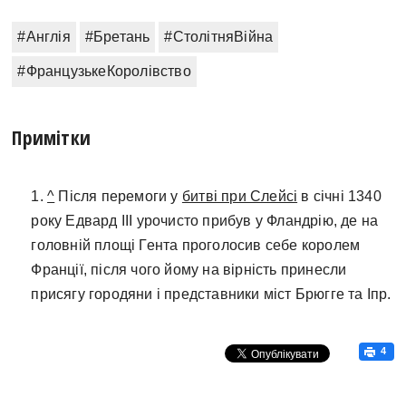
#Англія
#Бретань
#СтолітняВійна
#ФранцузькеКоролівство
Примітки
1.
^
Після перемоги у
битві при Слейсі
в січні 1340
року Едвард ІІІ урочисто прибув у Фландрію, де на
головній площі Гента проголосив себе королем
Франції, після чого йому на вірність принесли
присягу городяни і представники міст Брюгге та Іпр.
4