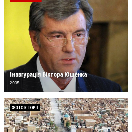
Інавгурація Віктора Ющенка
2005
ФОТОІСТОРІЇ