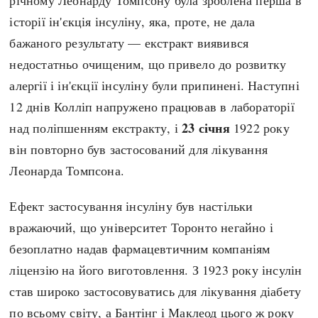
історії ін'єкція інсуліну, яка, проте, не дала
бажаного результату — екстракт виявився
недостатньо очищеним, що привело до розвитку
алергії і ін'єкції інсуліну були припинені. Наступні
12 днів Колліп напружено працював в лабораторії
23 січня
над поліпшенням екстракту, і
1922 року
він повторно був застосований для лікування
Леонарда Томпсона.
Ефект застосування інсуліну був настільки
вражаючий, що університет Торонто негайно і
безоплатно надав фармацевтичним компаніям
ліцензію на його виготовлення. З 1923 року інсулін
став широко застосовуватись для лікування діабету
по всьому світу, а Бантінг і Маклеод цього ж року