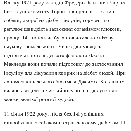
Влітку 1921 року канадці Фредерік Бантінг і Чарльз
Регіони
Індекси
Бест з університету Торонто виділили з тканин
Австралія
Нові статті
собаки, хворої на діабет, інсулін, гормон, що
Азія
Популярні статті
регулює швидкість засвоєння організмом глюкози,
Америка
Всі статті
про що 14 листопада було повідомлено світову
А(нта)рктика
Визначальні події
наукову громадськість. Через два місяці за
Африка
#Хештеги
підтримки шотландського фізіолога Джона
Європа
Автори
Маклеода вони почали підготовку до застосування
інсуліну для лікування хворих на діабет людей. При
done
допомозі канадського біохіміка Джеймса Колліпа їм
вдалось виділити чистий інсулін з підшлункової
залози великої рогатої худоби.
11 січня 1922 року, після безлічі успішних
випробувань з собаками, страждаючому діабетом 14-
річному Леонарду Томпсону була зроблена перша в