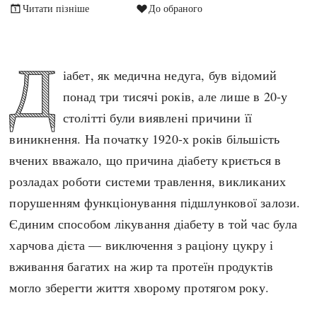
Читати пізніше
До обраного
Архітектура і будівництво
Козацька доба
Битви і війни
Українська революція
Катастрофи
Україна радянська
Д
іабет, як медична недуга, був відомий
Кримінал
Україна незалежна
понад три тисячі років, але лише в 20-у
Культура і мистецтво
ЗНО
столітті були виявлені причини її
Людина і суспільство
виникнення. На початку 1920-х років більшість
Хронологія
Наука, освіта і техніка
вчених вважало, що причина діабету криється в
Античні часи
Особистості
розладах роботи системи травлення, викликаних
Темні віки
Подорожі і відкриття
порушенням функціонування підшлункової залози.
Високе Середньовіччя
Політика
Єдиним способом лікування діабету в той час була
Пізнє Середньовіччя
Релігія
харчова дієта — виключення з раціону цукру і
Нова історія
Розваги і дозвілля
вживання багатих на жир та протеїн продуктів
Новітня історія
Спорт
могло зберегти життя хворому протягом року.
Наш час
Чудеса світу