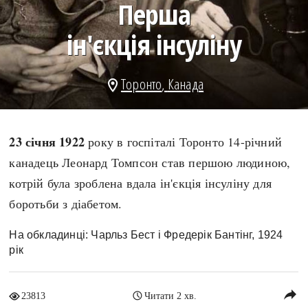
Перша
search
ін'єкція інсуліну
Торонто
,
Канада
location_on
СЬОГОДНІ
ПОДКАСТИ
ЗАГОЛОВКИ
КРУГЛІ ДАТИ
23 січня 1922
року в госпіталі Торонто 14-річний
ПРАВИЛА ЖИТТЯ
ФОТОІСТОРІЇ
канадець Леонард Томпсон став першою людиною,
ВИ (НЕ) ЗНАЛИ
ІНФОГРАФІКА
котрій була зроблена вдала ін'єкція інсуліну для
КАРТИ
ПРЯМА МОВА
боротьби з діабетом.
НОТА БЕНЕ
МОЯ ІСТОРІЯ
На обкладинці: Чарльз Бест і Фредерік Бантінг, 1924
рік
Рубрики
Україна
reply
23813
Читати 2 хв.
Авіація і космонавтика
Княжа доба