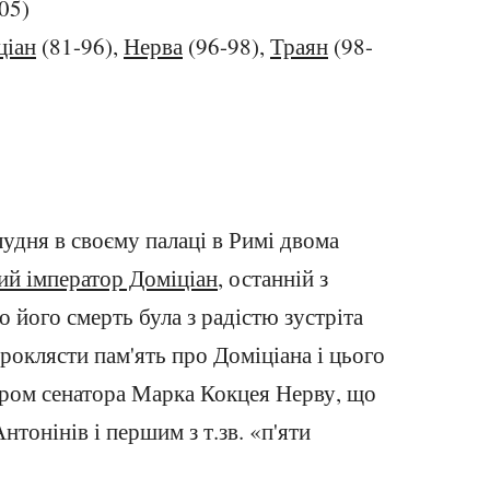
05)
ціан
(81-96),
Нерва
(96-98),
Траян
(98-
лудня в своєму палаці в Римі двома
ий імператор Доміціан
, останній з
ро його смерть була з радістю зустріта
роклясти пам'ять про Доміціана і цього
ром сенатора Марка Кокцея Нерву, що
нтонінів і першим з т.зв. «п'яти