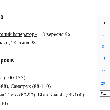
ів
оший імператор»
, 18 вересня 96
раян
, 28 січня 98
 років
а (100-135)
2-88), Санатрук (88-110)
ма Такто (80-90), Віма Кадфіз (90-100),
140)