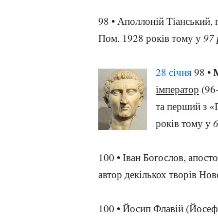
98 • Аполлоній Тіанський,
Пом. 1928 років тому у
97 
28 січня
98 •
імператор
(96-
та перший з «
років тому у
6
100 • Іван Богослов, апост
автор декількох творів Нов
100 • Йосип Флавій (Йосеф