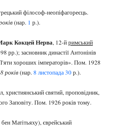
 грецький філософ-неопіфагореєць.
років
(нар.
1
р.).
Марк Кокцей Нерва
, 12-й
римський
98 рр.); засновник династії Антонінів
П'яти хороших імператорів». Пом. 1928
8 років
(нар.
8 листопада
30
р.).
ол, християнський святий, проповідник,
ого Заповіту. Пом. 1926 років тому.
 бен Матітьяху), єврейський