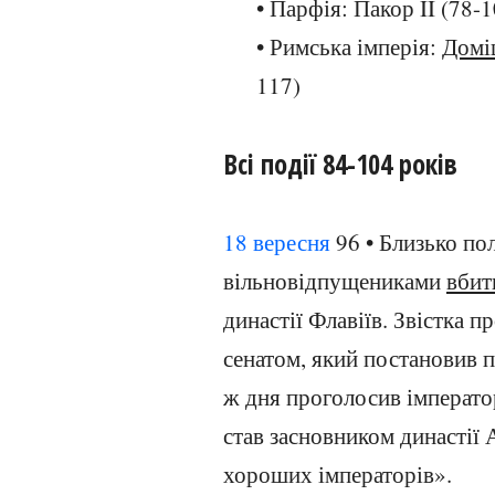
• Парфія: Пакор II (78-1
• Римська імперія:
Домі
117)
Всі події 84-104 років
18 вересня
96 • Близько по
вільновідпущениками
вбит
династії Флавіїв. Звістка п
сенатом, який постановив п
ж дня проголосив імперато
став засновником династії А
хороших імператорів».