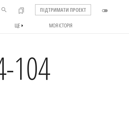
search
ПІДТРИМАТИ ПРОЕКТ
bookmarks
toggle_off
ЩЕ
МОЯ ІСТОРІЯ
arrow_right
4-104