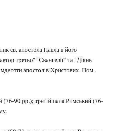
ник св. апостола Павла в його
втор третьої "Євангелії" та "Діянь
сімдесяти апостолів Христових. Пом.
 (76-90 рр.); третій папа Римський (76-
му.