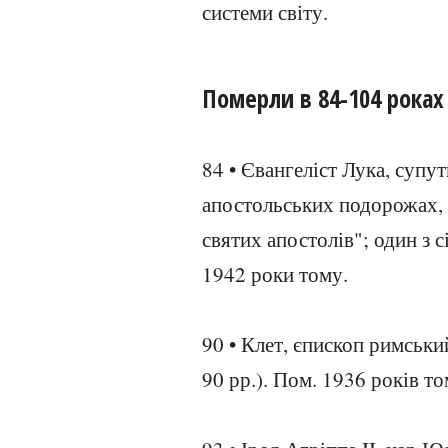
системи світу.
Померли в 84-104 роках
84 • Євангеліст Лука, супут
апостольських подорожах, а
святих апостолів"; один з 
1942 роки тому.
90 • Клет, єпископ римський
90 рр.). Пом. 1936 років то