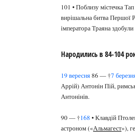
101 • Поблизу містечка Тап
вирішальна битва Першої Ри
імператора Траяна здобули
Народились в 84-104 ро
19 вересня
86 — †
7 березн
Аррій) Антонін Пій, римськи
Антонінів.
90 — †
168
• Клавдій Птоле
астроном («
Альмагест
»), 