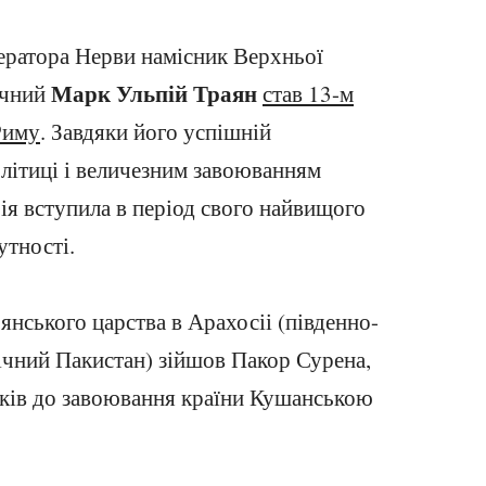
ператора Нерви намісник Верхньої
Марк Ульпій Траян
ічний
став 13-м
Риму
. Завдяки його успішній
літиці і величезним завоюванням
ія вступила в період свого найвищого
утності.
янського царства в Арахосіі (південно-
нічний Пакистан) зійшов Пакор Сурена,
оків до завоювання країни Кушанською