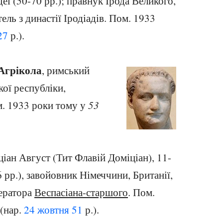
деї (50-70 рр.); правнук Ірода Великого,
ель з династії Іродіадів. Пом. 1933
27
р.).
Агрікола
, римський
ої республіки,
. 1933 роки тому у
53
іан Август (Тит Флавій Доміціан), 11-
 рр.), завойовник Німеччини, Британії,
ператора
Веспасіана-старшого
. Пом.
(нар.
24 жовтня
51
р.).