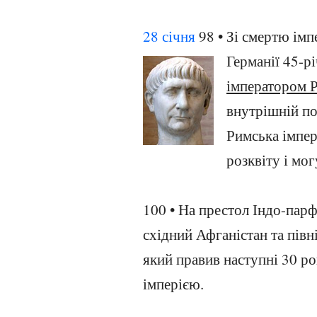
28 січня
98 • Зі смертю ім
Германії 45-р
імператором 
внутрішній по
Римська імпер
розквіту і мог
100 • На престол Індо-парф
східний Афганістан та пів
який правив наступні 30 р
імперією.