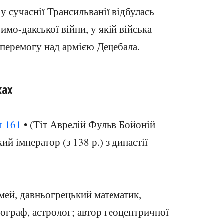
 у сучаснії Трансильванії відбулась
мо-дакської війни, у якій війська
 перемогу над армією Децебала.
ках
я
161
• (Тіт Аврелій Фульв Бойоній
й імператор (з 138 р.) з династії
мей, давньогрецький математик,
географ, астролог; автор геоцентричної