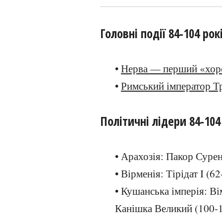
Головні події 84-104 рок
•
Нерва — перший «хор
•
Римський імператор Т
Політичні лідери 84-104
• Арахозія: Пакор Сурен
• Вірменія: Тірідат I (6
• Кушанська імперія: Ві
Канішка Великий (100-