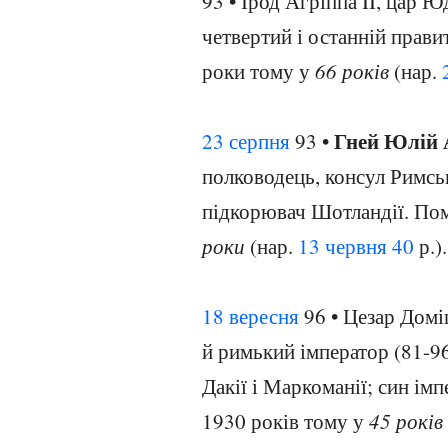
93 • Ірод Агріппа II, цар Ю
четвертий і останній правит
роки тому у
66 років
(нар.
Гней Юлій 
23 серпня
93 •
полководець, консул Римськ
підкорювач Шотландії. Пом
роки
(нар.
13 червня
40
р.).
18 вересня
96 • Цезар Доміц
й римький імператор (81-96
Дакії і Маркоманії; син ім
1930 років тому у
45 років