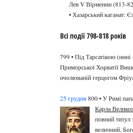
Лев V Вірменин (813-82
• Хазарський каганат: Є
Всі події 798-818 років
799 • Під Тарсатікою (нині
Приморської Хорватії Више
очолюваній герцогом Фріулі
25 грудня
800 • У Римі пап
Карла Велико
повний титул 
величний, Бог