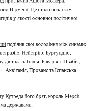
ид призначив Ашота Мсакера,
язем Вірменії. Це стало початком
тидів у якості основної політичної
кий
поділив свої володіння між синами:
стразію, Нейстрію, Бургундію,
 дісталась Італія, Баварія і Швабія,
 Аквітанія, Прованс та Іспанська
ту Кутреда його брат, король Мерсії
ома державами.