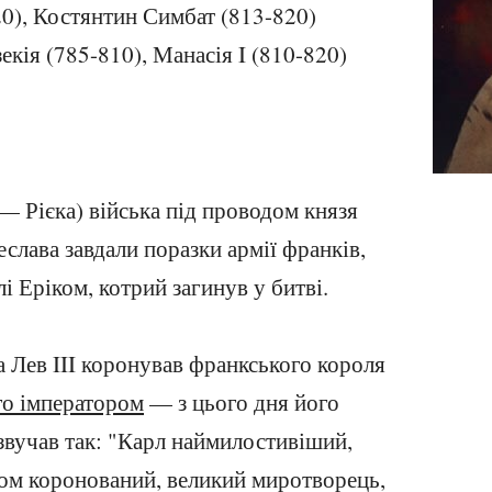
0), Костянтин Симбат (813-820)
зекія (785-810), Манасія I (810-820)
 — Рієка) війська під проводом князя
слава завдали поразки армії франків,
 Еріком, котрий загинув у битві.
а Лев III коронував франкського короля
го імператором
— з цього дня його
звучав так: "Карл наймилостивіший,
ом коронований, великий миротворець,