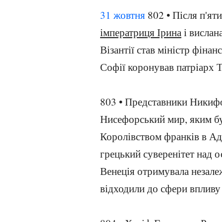
31 жовтня
802 • Після п'ят
імператриця Ірина
і вислан
Візантії став міністр фінан
Софії коронував патріарх Т
803 • Представники Никифо
Нисефорський мир, яким бу
Королівством франків в Ад
грецький суверенітет над 
Венеція отримувала незалеж
відходили до сфери впливу 