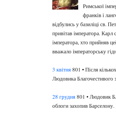
Римської імпе
франків і ланг
відбулись у базиліці св. Пет
привітав імператора. Карл с
імператора, хто прийняв це
вважало імператорську гід
3 квітня
801 • Після кілько
Людовика Благочестивого з
28 грудня
801 • Людовик Бл
облоги захопив Барселону. 