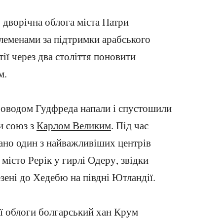
 дворічна облога міста Патри
леменами за підтримки арабського
тії через два століття поновити
м.
проводом Гудфреда напали і спустошили
и союз з
Карлом Великим
. Під час
ано один з найважливіших центрів
 місто Рерік у гирлі Одеру, звідки
езені до Хедебю на півдні Ютландії.
ої облоги болгарський хан Крум