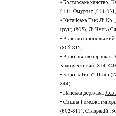
• Болгарське ханство: К
814), Омуртаг (814-831
• Китайська Тан: Лі Ко 
цзун) (805), Лі Чунь (С
• Константинопольский 
(806-815)
• Королівство франків:
Благочестивий (814-840
• Король Італії: Піпін (
844)
• Папська держава:
Лев 
• Східна Римська імпер
(802-811), Ставракій (8