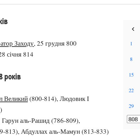
ків
атор Заходу
, 25 грудня 800
 28 січня 814
8 років
л Великий
(800-814), Людовик I
)
: Гарун аль-Рашид (786-809),
9-813), Абдуллах аль-Мамун (813-833)