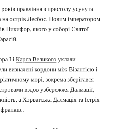
и років правління з престолу усунута
а на острів Лесбос. Новим імператором
сів Никифор, якого у соборі Святої
арасій.
ра I і
Карла Великого
уклали
ли визначені кордони між Візантією і
ріатичному морі, зокрема зберігався
островами вздов узбережжя Далмації,
ність, а Хорватська Далмація та Істрія
франків..