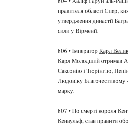
804 • Халіф Гарун аль-Раш
правителя області Спер, кн
утвердження династії Багра
сили у Вірменії.
806 • Імператор
Карл Вели
Карл Молодший отримав Ав
Саксонію і Тюрінгію, Пепіну
Людовіку Благочестивому —
марку.
807 • По смерті короля Кен
Кенвульф, став правити об