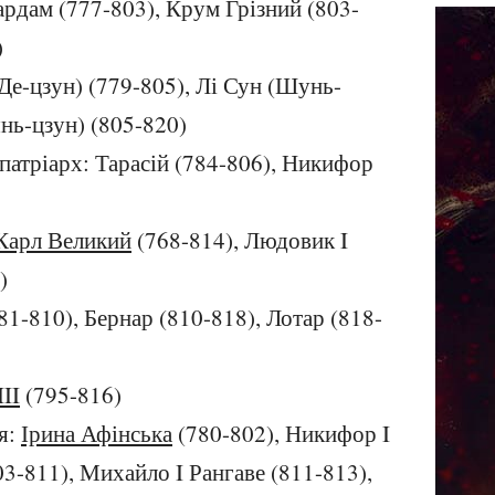
ардам (777-803), Крум Грізний (803-
)
(Де-цзун) (779-805), Лі Сун (Шунь-
янь-цзун) (805-820)
патріарх: Тарасій (784-806), Никифор
Карл Великий
(768-814), Людовик I
)
781-810), Бернар (810-818), Лотар (818-
III
(795-816)
ія:
Ірина Афінська
(780-802), Никифор I
03-811), Михайло I Рангаве (811-813),