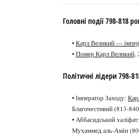
Головні події 798-818 ро
•
Карл Великий — імпер
•
Помер Карл Великий
,
Політичні лідери 798-81
• Імператор Заходу:
Кар
Благочестивий (813-840
• Аббасидський халіфат
Мухаммед аль-Амін (80