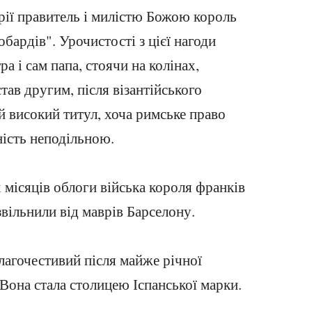
рії правитель і милістю Божою король
обардів". Урочистості з цієї нагоди
ра і сам папа, стоячи на колінах,
тав другим, після візантійського
й високий титул, хоча римське право
ність неподільною.
х місяців облоги війська короля франків
вільнили від маврів Барселону.
агочестивий після майже річної
Вона стала столицею Іспанської марки.