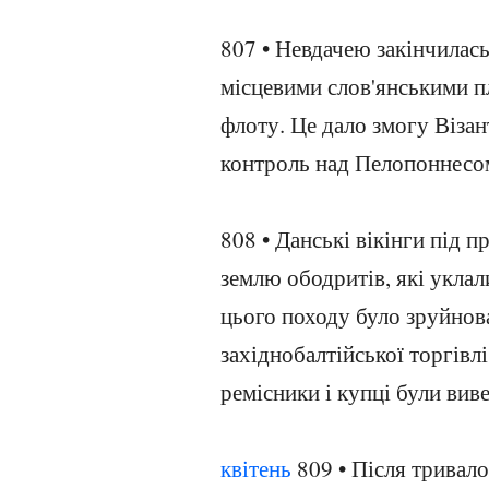
807 • Невдачею закінчилась
місцевими слов'янськими п
флоту. Це дало змогу Візан
контроль над Пелопоннесо
808 • Данські вікінги під 
землю ободритів, які уклал
цього походу було зруйнов
західнобалтійської торгівлі
ремісники і купці були вив
квітень
809 • Після тривал