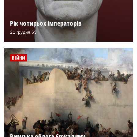
Рік чотирьох імператорів
21 грудня 69
ВІЙНИ
Римська облога Єрусалиму