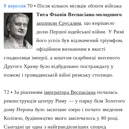
8 вересня
70 • Після кількох місяців облоги війська
Тита Флавія Веспасіана-молодшого
захопили Єрусалим
, що вирішило
долю Першої юдейської війни. У Римі
його успіх був відзначений тріумфом,
офіційним визнанням в якості
спадкоємця імперії, а коштом скарбниці знесеного
Другого Храму було відбудовано постраждалу у
пожежі і громадянській війні римську столицю.
72 • За рішенням
імператора Веспасіана
почалась
реконструкція центру Риму — у парку біля Золотого
дому Нерона було засипане озеро і почато зведення
Колізею, будівництво якого закінчилось у 80 році.
Сьогодні це одна з найграндіозніших споруд