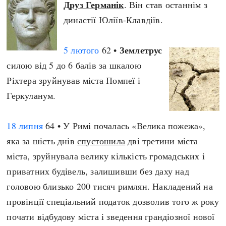
Друз Германік
. Він став останнім з
Регіони
Індекси
династії Юліїв-Клавдіїв.
Австралія
Нові статті
Азія
Популярні статті
Землетрус
5 лютого
62 •
Америка
Всі статті
силою від 5 до 6 балів за шкалою
А(нта)рктика
Визначальні події
Ріхтера зруйнував міста Помпеї і
Африка
#Хештеги
Геркуланум.
Європа
Автори
18 липня
64 • У Римі почалась «Велика пожежа»,
done
яка за шість днів
спустошила
дві третини міста
міста, зруйнувала велику кількість громадських і
приватних будівель, залишивши без даху над
головою близько 200 тисяч римлян. Накладений на
провінції спеціальний податок дозволив того ж року
почати відбудову міста і зведення грандіозної нової