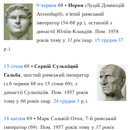
Нерон
9 червня
68 •
(Луцій Домініцій
Агенобарб), п'ятий римський
імператор (54-68 рр.), останній з
династії Юліїв-Клавдіїв. Пом. 1958
років тому у
31 рік
(нар.
15 грудня
37
р.).
Сервій Сульпіций
15 січня
69 •
Гальба
, шостий римський імператор
(з 6 червня 68 по 15 січня 69); з
династії Сульпіціїв. Пом. 1957 років
тому у
66 років
(нар.
24 грудня
3
р.).
16 квітня
69 • Марк Сальвій Отон, 7-й римський
імператор (69). Пом. 1957 років тому у
37 років