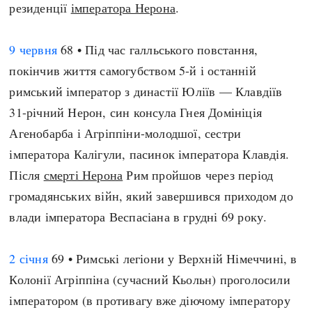
резиденції
імператора Нерона
.
9 червня
68 • Під час галльського повстання,
покінчив життя самогубством 5-й і останній
римський імператор з династії Юліїв — Клавдіїв
31-річний Нерон, син консула Гнея Домініція
Агенобарба і Агріппіни-молодшої, сестри
імператора Калігули, пасинок імператора Клавдія.
Після
смерті Нерона
Рим пройшов через період
громадянських війн, який завершився приходом до
влади імператора Веспасіана в грудні 69 року.
2 січня
69 • Римські легіони у Верхній Німеччині, в
Колонії Агріппіна (сучасний Кьольн) проголосили
імператором (в противагу вже діючому імператору