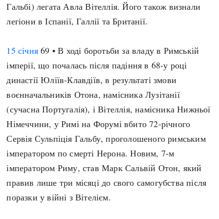
Гальбі) легата Авла Вітеллія. Його також визнали
легіони в Іспанії, Галлії та Британії.
15 січня
69 • В ході боротьби за владу в Римській
імперії, що почалась після падіння в 68-у році
династії Юліїв-Клавдіїв, в результаті змови
воєнначальників Отона, намісника Лузітанії
(сучасна Португалія), і Вітеллія, намісника Нижньої
Німеччини, у Римі на Форумі вбито 72-річного
Сервія Сульпіція Гальбу, проголошеного римським
імператором по смерті Нерона. Новим, 7-м
імператором Риму, став Марк Сальвій Отон, який
правив лише три місяці до свого самогубства після
поразки у війні з Вітелієм.