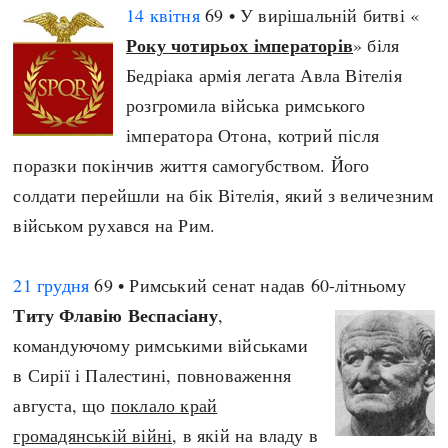
14 квітня
69 • У вирішальній битві «
Року чотирьох імператорів
» біля
Бедріака армія легата Авла Вітелія
розгромила війська римського
імператора Отона, котрий після
поразки покінчив життя самогубством. Його
солдати перейшли на бік Вітелія, який з величезним
військом рухався на Рим.
21 грудня
69 • Римський сенат надав 60-літньому
Титу Флавію Веспасіану
,
командуючому римськими військами
в Сирії і Палестині, повноваження
августа, що
поклало край
громадянській війні
, в якій на владу в