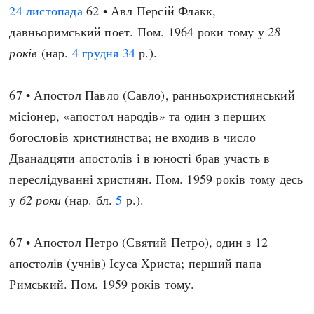
24 листопада
62 • Авл Персій Флакк,
давньоримський поет. Пом. 1964 роки тому у
28
років
(нар.
4 грудня
34
р.).
67 • Апостол Павло (Савло), ранньохристиянський
місіонер, «апостол народів» та один з перших
богословів християнства; не входив в число
Дванадцяти апостолів і в юності брав участь в
переслідуванні християн. Пом. 1959 років тому десь
у
62 роки
(нар. бл.
5
р.).
67 • Апостол Петро (Святий Петро), один з 12
апостолів (учнів) Ісуса Христа; перший папа
Римський. Пом. 1959 років тому.