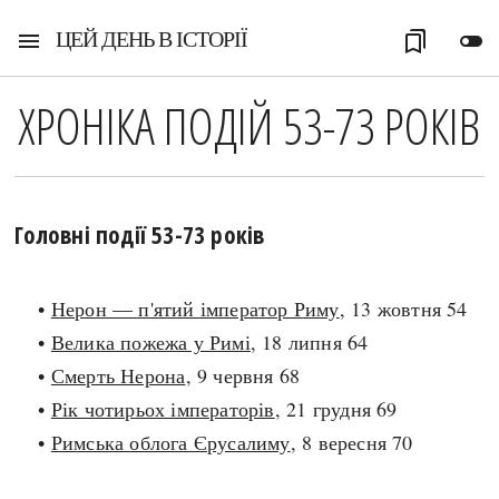
ЦЕЙ ДЕНЬ В ІСТОРІЇ
menu
bookmarks
toggle_off
ХРОНІКА ПОДІЙ 53-73 РОКІВ
Головні події 53-73 років
•
Нерон — п'ятий імператор Риму
, 13 жовтня 54
•
Велика пожежа у Римі
, 18 липня 64
•
Смерть Нерона
, 9 червня 68
•
Рік чотирьох імператорів
, 21 грудня 69
•
Римська облога Єрусалиму
, 8 вересня 70