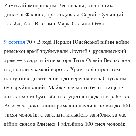
Римській імперії крім Веспасіана, засновника
династії Флавіїв, претендували Сервій Сульпіций
Гальба, Авл Вітелій і Марк Сальвій Отон.
9 серпня
70 • В ході Першої Юдейської війни воїни
римської армії зруйнували Другий Єрусалимський
храм — солдати імператора Тита Флавія Веспасіана
підпалили храмові ворота. Храм горів протягом
наступних десяти днів і до вересня весь Єрусалим
був зруйнований. Майже все місто було знищене,
жителі міста були вбиті, а уцілілі продані в рабство.
Всього за роки війни римляни взяли в полон до 100
тисяч чоловік, а загальна кількість загиблих за час
війни склала близько 1 мільйона 100 тисч чоловік.