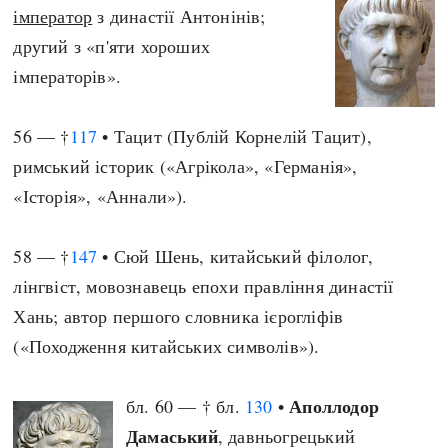
імператор
з династії Антонінів;
другий з «п'яти хороших
імператорів».
56 — †
117
• Тацит (Публій Корнелій Тацит),
римський історик («Агрікола», «Германія»,
«Історія», «Аннали»).
58 — †
147
• Сюй Шень, китайський філолог,
лінгвіст, мовознавець епохи правління династії
Хань; автор першого словника ієрогліфів
(«Походження китайських символів»).
Аполлодор
бл. 60 — † бл.
130
•
Дамаський
, давньогрецький