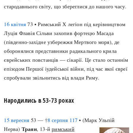
стародавнього світу, що збереглися до нашого часу.
16 квітня
73 • Римський Х легіон під керівництвом
Луція Флавія Сільви захопив фортецю Масада
(південно-західне узбережжя Мертвого моря), де
оборонялися представники радикального крила
єврейських повстанців — сікарії. Це стало останнім
епізодом Першої іудейської війни, під час якої євреї
спробували звільнитись від влади Риму.
Народились в 53-73 роках
15 вересня
53 — †
8 серпня
117
• (Марк Ульпій
Траян
Нерва)
, 13-й
римський