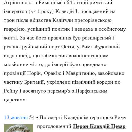
Агріппіною, в Римі помер 64-літній римський
Архітектура і будівництво
Козацька доба
імператор (з 41 року) Клавдій I, посаджений на
Битви і війни
Українська революція
трон після вбивства Калігули преторіанською
Катастрофи
Україна радянська
гвардією, успішний політик і невдаха в особистому
Кримінал
Україна незалежна
житті. За час його правління був розширений і
Культура і мистецтво
ЗНО
реконструйований порт Остія, у Римі збудований
Людина і суспільство
водопровід, що забезпечив водопостачанням
Хронологія
Наука, освіта і техніка
мільйонне місто; до імперії було приєднано
Античні часи
Особистості
провінції Норік, Фракію і Мавританію, завойовано
Темні віки
Подорожі і відкриття
частину Британії, укріплено північний кордон по
Високе Середньовіччя
Політика
Рейну і досягнуто перемир'я з Парфянським
Пізнє Середньовіччя
Релігія
царством.
Нова історія
Розваги і дозвілля
Новітня історія
Спорт
13 жовтня
54 • По смерті Клавдія імператором Риму
Наш час
Чудеса світу
Нерон Клавдій Цезар
проголошений