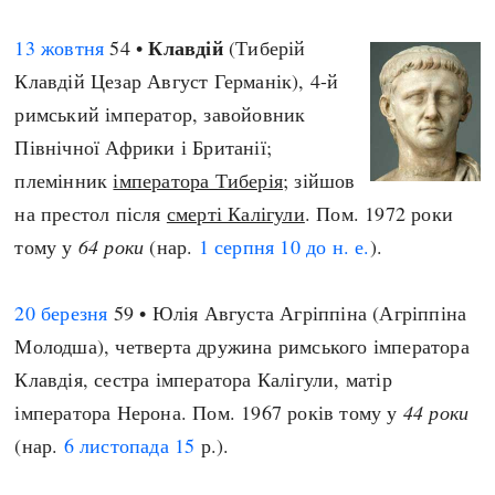
Клавдій
13 жовтня
54 •
(Тиберій
Клавдій Цезар Август Германік), 4-й
римський імператор, завойовник
Північної Африки і Британії;
племінник
імператора Тиберія
; зійшов
на престол після
смерті Калігули
. Пом. 1972 роки
тому у
64 роки
(нар.
1 серпня
10 до н. е.
).
20 березня
59 • Юлія Августа Агріппіна (Агріппіна
Молодша), четверта дружина римського імператора
Клавдія, сестра імператора Калігули, матір
імператора Нерона. Пом. 1967 років тому у
44 роки
(нар.
6 листопада
15
р.).