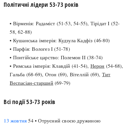
Політичні лідери 53-73 років
search
• Вірменія: Радаміст (51-53, 54-55), Тірідат I (52-
58, 62-88)
• Кушанська імперія: Кудзула Кадфіз (46-80)
СЬОГОДНІ
ПОДКАСТИ
• Парфія: Вологез I (51-78)
ЗАГОЛОВКИ
КРУГЛІ ДАТИ
• Понтійське царство: Полемон II (38-74)
ПРАВИЛА ЖИТТЯ
ФОТОІСТОРІЇ
• Римська імперія: Клавдій (41-54),
Нерон
(54-68),
ВИ (НЕ) ЗНАЛИ
ІНФОГРАФІКА
Гальба (68-69), Отон (69), Вітеллій (69),
Тит
КАРТИ
ПРЯМА МОВА
Веспасіан-старший
(69-79)
НОТА БЕНЕ
МОЯ ІСТОРІЯ
Всі події 53-73 років
Рубрики
Україна
13 жовтня
54 • Отруєний своєю дружиною
Авіація і космонавтика
Княжа доба