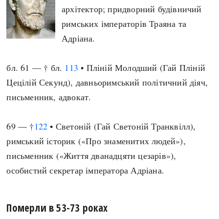
архітектор; придворний будівничий
римських імператорів Траяна та
Адріана.
бл. 61 — † бл.
113
• Пліній Молодший (Гай Пліній
Цецілій Секунд), давньоримський політичний діяч,
письменник, адвокат.
69 — †
122
• Светоній (Гай Светоній Транквілл),
римський історик («Про знаменитих людей»),
письменник («Життя дванадцяти цезарів»),
особистий секретар імператора Адріана.
Померли в 53-73 роках