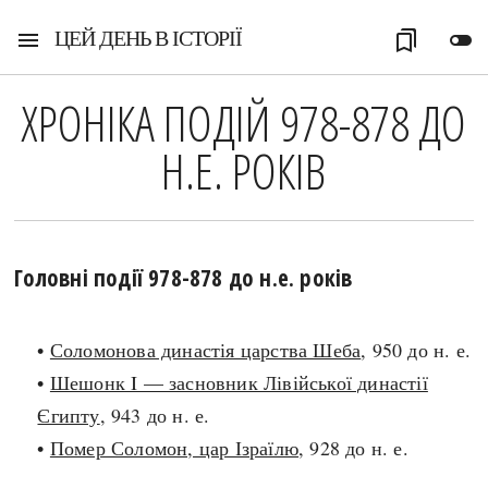
ЦЕЙ ДЕНЬ В ІСТОРІЇ
menu
bookmarks
toggle_off
ХРОНІКА ПОДІЙ 978-878 ДО
Н.Е. РОКІВ
Головні події 978-878 до н.е. років
•
Соломонова династія царства Шеба
, 950 до н. е.
•
Шешонк I — засновник Лівійської династії
Єгипту
, 943 до н. е.
•
Помер Соломон, цар Ізраїлю
, 928 до н. е.