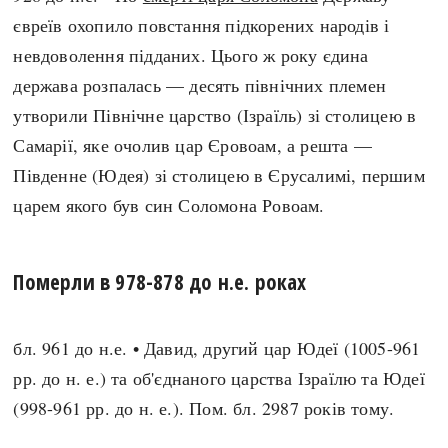
євреїв охопило повстання підкорених народів і
невдоволення підданих. Цього ж року єдина
держава розпалась — десять північних племен
утворили Північне царство (Ізраїль) зі столицею в
Самарії, яке очолив цар Єровоам, а решта —
Південне (Юдея) зі столицею в Єрусалимі, першим
царем якого був син Соломона Ровоам.
Померли в 978-878 до н.е. роках
бл. 961 до н.е. • Давид, другий цар Юдеї (1005-961
рр. до н. е.) та об'єднаного царства Ізраїлю та Юдеї
(998-961 рр. до н. е.). Пом. бл. 2987 років тому.