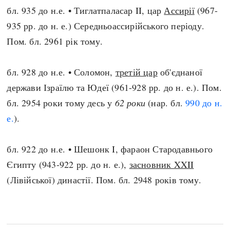
бл. 935 до н.е. • Тиглатпаласар II, цар
Ассирії
(967-
935 рр. до н. е.) Середньоассирійського періоду.
Пом. бл. 2961 рік тому.
бл. 928 до н.е. • Соломон,
третій цар
об'єднаної
держави Ізраїлю та Юдеї (961-928 рр. до н. е.). Пом.
бл. 2954 роки тому десь у
62 роки
(нар. бл.
990 до н.
е.
).
бл. 922 до н.е. • Шешонк I, фараон Стародавнього
Єгипту (943-922 рр. до н. е.),
засновник XXII
(Лівійської) династії. Пом. бл. 2948 років тому.