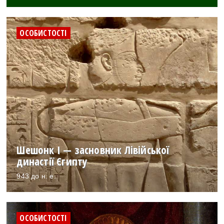
ОСОБИСТОСТІ
Шешонк I — засновник Лівійської
династії Єгипту
943 до н. е.
ОСОБИСТОСТІ