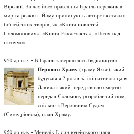
Вірсавії. За час його правління Ізраїль переживав
Архітектура і будівництво
Козацька доба
мир та розквіт. Йому приписують авторство таких
Битви і війни
Українська революція
біблейських творів, як «Книга повістей
Катастрофи
Україна радянська
Соломонових», «Книга Екклезіаста», «Пісня над
Кримінал
Україна незалежна
піснями».
Культура і мистецтво
ЗНО
Людина і суспільство
Хронологія
950 до н.е. • В Ізраїлі завершилось будівництво
Наука, освіта і техніка
Античні часи
Першого Храму
(храму Яхве), який
Особистості
Темні віки
будувався 7 років за ініціативою царя
Подорожі і відкриття
Високе Середньовіччя
Давида і який перед своєю смертю
Політика
Пізнє Середньовіччя
передав Соломону розроблений ним,
Релігія
Нова історія
спільно з Верховним Судом
Розваги і дозвілля
Новітня історія
(Синедріоном), план Храму.
Спорт
Наш час
Чудеса світу
950 до н.е. • Менелік I, син юдейського царя