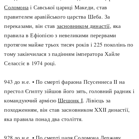
Регіони
Індекси
Соломона
і Савської цариці Македи, став
Австралія
Нові статті
правителем аравійського царства Шеба. За
Азія
Популярні статті
переказами, він став
засновником династії
, яка
Америка
Всі статті
правила в Ефіопією з невеликими перервами
А(нта)рктика
Визначальні події
протягом майже трьох тисяч років і 225 поколінь по
Африка
#Хештеги
тому закінчилася з падінням імператора Хайле
Європа
Автори
Селассіє в 1974 році.
943 до н.е. • По смерті фараона Псусеннеса II на
done
престол Єгипту зійшов його зять, головний радник і
командуючий армією
Шешонк I
. Лівієць за
походженням, він став засновником XXII династії,
яка правила понад два століття.
928 до н.е. • По
смерті царя Соломона
Державу