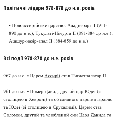
Політичні лідери 978-878 до н.е. років
search
• Новоассирійське царство: Ададнерарі II (911-
890 до н.е.), Тукульті-Нінурта II (891-884 до н.е.),
Ашшур-назір-апал II (884-859 до н.е.)
СЬОГОДНІ
ПОДКАСТИ
ЗАГОЛОВКИ
КРУГЛІ ДАТИ
Всі події 978-878 до н.е. років
ПРАВИЛА ЖИТТЯ
ФОТОІСТОРІЇ
ВИ (НЕ) ЗНАЛИ
ІНФОГРАФІКА
КАРТИ
ПРЯМА МОВА
967 до н.е. • Царем
Ассирії
став Тиглатпаласар II.
НОТА БЕНЕ
МОЯ ІСТОРІЯ
961 до н.е. • Помер Давид, другий цар Юдеї (зі
столицею в Хевроні) та об'єднаного царства Ізраїлю
та Юдеї (зі столицею в Єрусалимі). Царем став
Рубрики
Україна
Соломон
, другий та улюблений син Царя Давида та
Авіація і космонавтика
Княжа доба