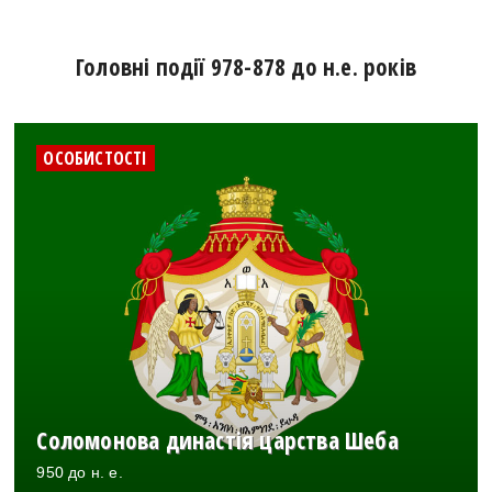
Головні події 978-878 до н.е. років
ОСОБИСТОСТІ
Соломонова династія царства Шеба
950 до н. е.