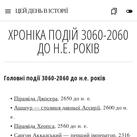
ЦЕЙ ДЕНЬ В ІСТОРІЇ
menu
bookmarks
toggle_off
ХРОНІКА ПОДІЙ 3060-2060
ДО Н.Е. РОКІВ
Головні події 3060-2060 до н.е. років
•
Піраміда Джосера
, 2650 до н. е.
•
Ашшур — столиця давньої Ассирії
, 2600 до н.
е.
•
Піраміда Хеопса
, 2560 до н. е.
•
Саргон Аккадський — перший імператор
, 2316