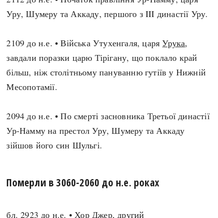
Уру, Шумеру та Аккаду, першого з III династії Уру.
2109 до н.е. • Війська Утухенгаля, царя
Урука
,
завдали поразки царю Тірігану, що поклало край
більш, ніж столітньому пануванню гутіїв у Нижній
Месопотамії.
2094 до н.е. • По смерті засновника Третьої династії
Ур-Намму на престол Уру, Шумеру та Аккаду
зійшов його син Шульгі.
Померли в 3060-2060 до н.е. роках
бл. 2923 до н.е. • Хор Джер, другий