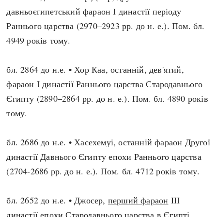
давньоєгипетський фараон I династії періоду
Раннього царства (2970–2923 рр. до н. е.). Пом. бл.
4949 років тому.
бл. 2864 до н.е. • Хор Каа, останній, дев'ятий,
фараон I династії Раннього царства Стародавнього
Єгипту (2890–2864 рр. до н. е.). Пом. бл. 4890 років
тому.
бл. 2686 до н.е. • Хасехемуі, останній фараон Другої
династії Давнього Єгипту епохи Раннього царства
(2704-2686 рр. до н. е.). Пом. бл. 4712 років тому.
бл. 2652 до н.е. • Джосер,
перший фараон
III
династії епохи Стародавнього царства в Єгипті