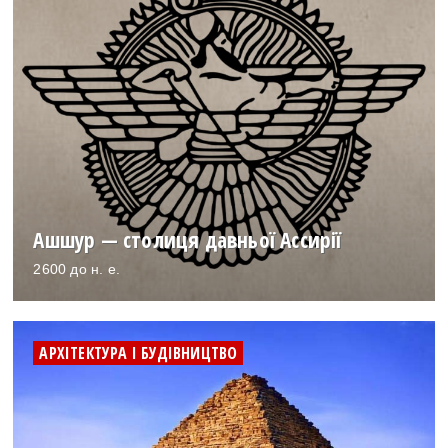
Ашшур — столиця давньої Ассирії
2600 до н. е.
АРХІТЕКТУРА І БУДІВНИЦТВО