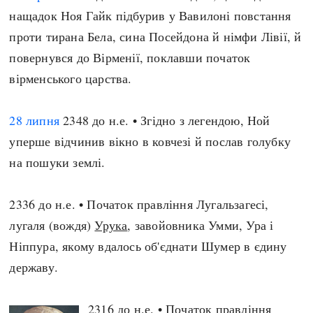
нащадок Ноя Гайк підбурив у Вавилоні повстання
проти тирана Бела, сина Посейдона й німфи Лівії, й
повернувся до Вірменії, поклавши початок
вірменського царства.
28 липня
2348 до н.е. • Згідно з легендою, Ной
уперше відчинив вікно в ковчезі й послав голубку
на пошуки землі.
2336 до н.е. • Початок правління Лугальзагесі,
лугаля (вождя)
Урука
, завойовника Умми, Ура і
Ніппура, якому вдалось об'єднати Шумер в єдину
державу.
2316 до н.е. • Початок правління