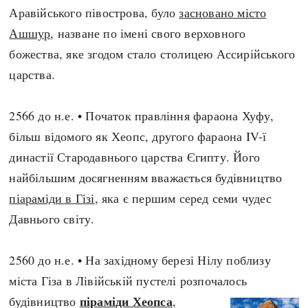
Аравійського півострова, було
засновано місто
Ашшур
, назване по імені свого верховного
божества, яке згодом стало столицею Ассирійського
царства.
2566 до н.е. • Початок правління фараона Хуфу,
більш відомого як Хеопс, другого фараона IV-ї
династії Стародавнього царства Єгипту. Його
найбільшим досягненням вважається будівництво
піараміди в Гізі
, яка є першим серед семи чудес
Давнього світу.
2560 до н.е. • На західному березі Нілу поблизу
міста Гіза в Лівійській пустелі розпочалось
піраміди Хеопса
будівництво
,