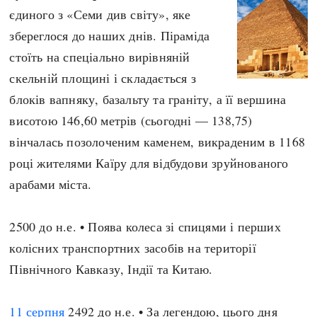
єдиного з «Семи див світу», яке
збереглося до наших днів. Піраміда
стоїть на спеціально вирівняній
скельній площині і складається з
блоків вапняку, базальту та граніту, а її вершина
висотою 146,60 метрів (сьогодні — 138,75)
вінчалась позолоченим каменем, викраденим в 1168
році жителями Каїру для відбудови зруйнованого
арабами міста.
2500 до н.е. • Поява колеса зі спицями і перших
колісних транспортних засобів на території
Північного Кавказу, Індії та Китаю.
11 серпня
2492 до н.е. • За легендою, цього дня