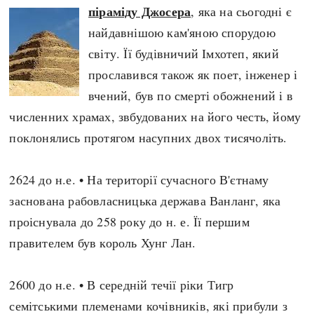
піраміду Джосера
, яка на сьогодні є
найдавнішою кам'яною спорудою
світу. Її будівничий Імхотеп, який
прославився також як поет, інженер і
вчений, був по смерті обожнений і в
численних храмах, звбудованих на його честь, йому
поклонялись протягом насупних двох тисячоліть.
2624 до н.е. • На території сучасного В'єтнаму
заснована рабовласницька держава Ванланг, яка
проіснувала до 258 року до н. е. Її першим
правителем був король Хунг Лан.
2600 до н.е. • В середній течії ріки Тигр
семітськими племенами кочівників, які прибули з