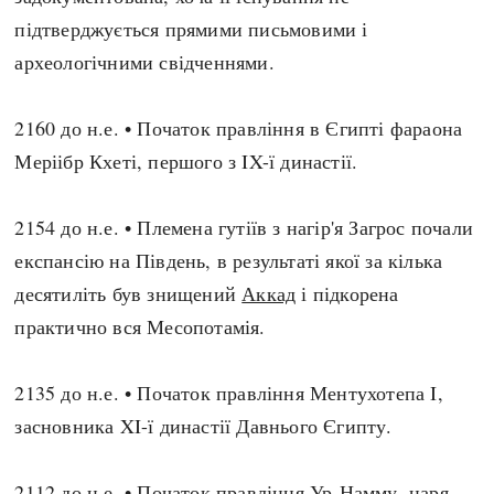
підтверджується прямими письмовими і
археологічними свідченнями.
2160 до н.е. • Початок правління в Єгипті фараона
Меріібр Кхеті, першого з IX-ї династії.
2154 до н.е. • Племена гутіїв з нагір'я Загрос почали
експансію на Південь, в результаті якої за кілька
десятиліть був знищений
Аккад
і підкорена
практично вся Месопотамія.
2135 до н.е. • Початок правління Ментухотепа I,
засновника XI-ї династії Давнього Єгипту.
2112 до н.е. • Початок правління Ур-Намму, царя