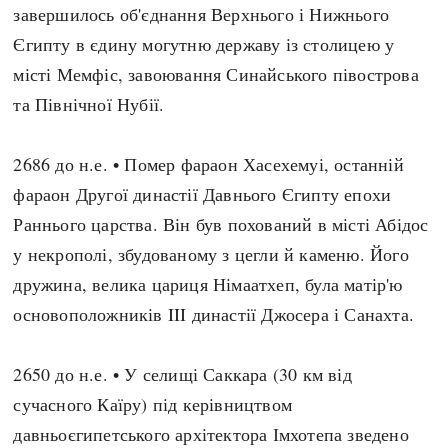
завершилось об'єднання Верхнього і Нижнього
Єгипту в єдину могутню державу із столицею у
місті Мемфіс, завоювання Синайського півострова
та Північної Нубії.
2686 до н.е. • Помер фараон Хасехемуі, останній
фараон Другої династії Давнього Єгипту епохи
Раннього царства. Він був похований в місті Абідос
у некрополі, збудованому з цегли й каменю. Його
дружина, велика цариця Німаатхеп, була матір'ю
основоположників III династії Джосера і Санахта.
2650 до н.е. • У селищі Саккара (30 км від
сучасного Каїру) під керівництвом
давньоєгипетського архітектора Імхотепа зведено