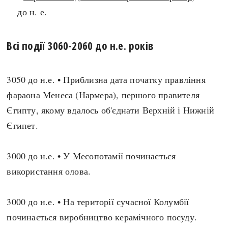
до н. е.
search
Всі події 3060-2060 до н.е. років
3050 до н.е. • Приблизна дата початку правління
СЬОГОДНІ
ПОДКАСТИ
фараона Менеса (Нармера), першого правителя
ЗАГОЛОВКИ
КРУГЛІ ДАТИ
Єгипту, якому вдалось об'єднати Верхній і Нижній
ПРАВИЛА ЖИТТЯ
ФОТОІСТОРІЇ
Єгипет.
ВИ (НЕ) ЗНАЛИ
ІНФОГРАФІКА
КАРТИ
ПРЯМА МОВА
3000 до н.е. • У Месопотамії починається
НОТА БЕНЕ
МОЯ ІСТОРІЯ
використання олова.
3000 до н.е. • На території сучасної Колумбії
Рубрики
Україна
починається виробництво керамічного посуду.
Авіація і космонавтика
Княжа доба