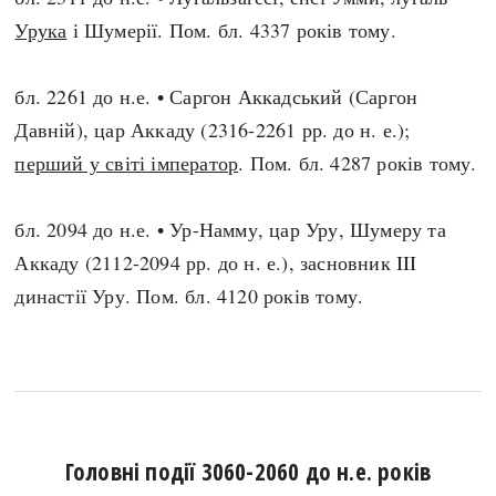
Урука
і Шумерії. Пом. бл. 4337 років тому.
бл. 2261 до н.е. • Саргон Аккадський (Саргон
Давній), цар Аккаду (2316-2261 рр. до н. е.);
перший у світі імператор
. Пом. бл. 4287 років тому.
бл. 2094 до н.е. • Ур-Намму, цар Уру, Шумеру та
Аккаду (2112-2094 рр. до н. е.), засновник III
династії Уру. Пом. бл. 4120 років тому.
Головні події 3060-2060 до н.е. років