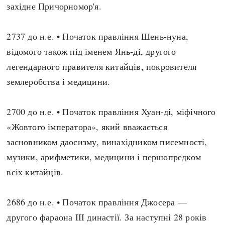
західне Причорномор'я.
2737 до н.е. • Початок правління Шень-нуна,
відомого також під іменем Янь-ді, другого
легендарного правителя китайців, покровителя
землеробства і медицини.
2700 до н.е. • Початок правління Хуан-ді, міфічного
«Жовтого імператора», який вважається
засновником даосизму, винахідником писемності,
музики, арифметики, медицини і першопредком
всіх китайців.
2686 до н.е. • Початок правління Джосера —
другого фараона III династії. За наступні 28 років