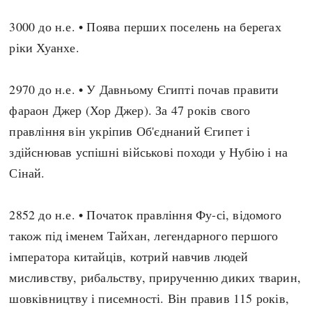
Архітектура і будівництво
Козацька доба
3000 до н.е. • Поява перших поселень на берегах
Битви і війни
Українська революція
ріки Хуанхе.
Катастрофи
Україна радянська
Кримінал
Україна незалежна
2970 до н.е. • У Давньому Єгипті почав правити
Культура і мистецтво
ЗНО
фараон Джер (Хор Джер). За 47 років свого
Людина і суспільство
правління він укріпив Об'єднаний Єгипет і
Хронологія
Наука, освіта і техніка
здійснював успішні військові походи у Нубію і на
Античні часи
Особистості
Сінай.
Темні віки
Подорожі і відкриття
Високе Середньовіччя
Політика
2852 до н.е. • Початок правління Фу-сі, відомого
Пізнє Середньовіччя
Релігія
також під іменем Тайхан, легендарного першого
Нова історія
Розваги і дозвілля
імператора китайців, котрий навчив людей
Новітня історія
Спорт
мисливству, рибальству, прирученню диких тварин,
Наш час
Чудеса світу
шовківництву і писемності. Він правив 115 років,