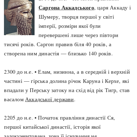
Саргона Аккадського
, царя Аккаду і
Шумеру, творця першої у світі
імперії, розміри якої були
перевершені лише через півтори
тисячі років. Саргон правив біля 40 років, а
створена ним династія — близько 140 років.
2300 до н.е. • Елам, низинна, а в середній і верхній
частині — гірська долина річок Каруна і Керхе, які
впадали у Перську затоку на схід від рік Тигр, став
васалом
Аккадської держави
.
2205 до н.е. • Початок правління династії Ся,
першої китайської династії, історія якої
задокументована, хоча її існування не