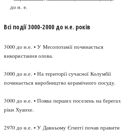
до н. е.
search
Всі події 3000-2000 до н.е. років
3000 до н.е. • У Месопотамії починається
СЬОГОДНІ
ПОДКАСТИ
використання олова.
ЗАГОЛОВКИ
КРУГЛІ ДАТИ
ПРАВИЛА ЖИТТЯ
ФОТОІСТОРІЇ
3000 до н.е. • На території сучасної Колумбії
ВИ (НЕ) ЗНАЛИ
ІНФОГРАФІКА
починається виробництво керамічного посуду.
КАРТИ
ПРЯМА МОВА
НОТА БЕНЕ
МОЯ ІСТОРІЯ
3000 до н.е. • Поява перших поселень на берегах
ріки Хуанхе.
Рубрики
Україна
2970 до н.е. • У Давньому Єгипті почав правити
Авіація і космонавтика
Княжа доба