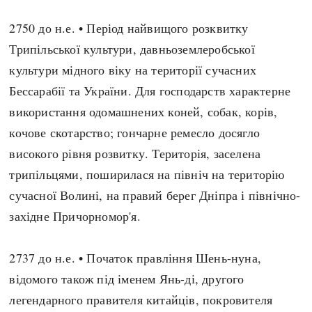
Регіони
Індекси
2750 до н.е. • Період найвищого розквитку
Австралія
Нові статті
Трипільської культури, давньоземлеробської
Азія
Популярні статті
культури мідного віку на території сучасних
Америка
Всі статті
Бессарабії та України. Для господарств характерне
А(нта)рктика
Визначальні події
використання одомашнених коней, собак, корів,
Африка
#Хештеги
кочове скотарство; гончарне ремесло досягло
Європа
Автори
високого рівня розвитку. Територія, заселена
трипільцями, поширилася на північ на територію
done
сучасної Волині, на правий берег Дніпра і північно-
західне Причорномор'я.
2737 до н.е. • Початок правління Шень-нуна,
відомого також під іменем Янь-ді, другого
легендарного правителя китайців, покровителя