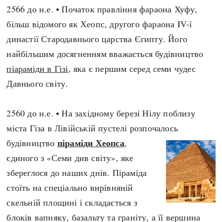
2566 до н.е. • Початок правління фараона Хуфу,
більш відомого як Хеопс, другого фараона IV-ї
династії Стародавнього царства Єгипту. Його
найбільшим досягненням вважається будівництво
піараміди в Гізі
, яка є першим серед семи чудес
Давнього світу.
2560 до н.е. • На західному березі Нілу поблизу
міста Гіза в Лівійській пустелі розпочалось
піраміди Хеопса
будівництво
,
єдиного з «Семи див світу», яке
збереглося до наших днів. Піраміда
стоїть на спеціально вирівняній
скельній площині і складається з
блоків вапняку, базальту та граніту, а її вершина