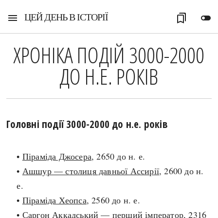
ЦЕЙ ДЕНЬ В ІСТОРІЇ
menu
bookmarks
toggle_off
ХРОНІКА ПОДІЙ 3000-2000
ДО Н.Е. РОКІВ
Головні події 3000-2000 до н.е. років
•
Піраміда Джосера
, 2650 до н. е.
•
Ашшур — столиця давньої Ассирії
, 2600 до н.
е.
•
Піраміда Хеопса
, 2560 до н. е.
•
Саргон Аккадський — перший імператор
, 2316