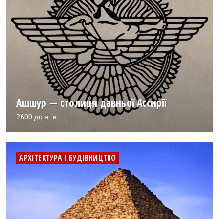
Ашшур — столиця давньої Ассирії
2600 до н. е.
АРХІТЕКТУРА І БУДІВНИЦТВО