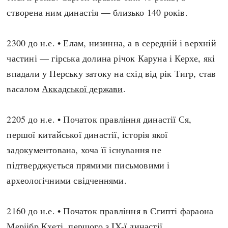
створена ним династія — близько 140 років.
2300 до н.е. • Елам, низинна, а в середній і верхній
частині — гірська долина річок Каруна і Керхе, які
впадали у Перську затоку на схід від рік Тигр, став
васалом
Аккадської держави
.
2205 до н.е. • Початок правління династії Ся,
першої китайської династії, історія якої
задокументована, хоча її існування не
підтверджується прямими письмовими і
археологічними свідченнями.
2160 до н.е. • Початок правління в Єгипті фараона
Меріібр Кхеті, першого з IX-ї династії.