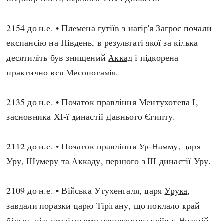
2154 до н.е. • Племена гутіїв з нагір'я Загрос почали
експансію на Південь, в результаті якої за кілька
десятиліть був знищений
Аккад
і підкорена
практично вся Месопотамія.
2135 до н.е. • Початок правління Ментухотепа I,
засновника XI-ї династії Давнього Єгипту.
2112 до н.е. • Початок правління Ур-Намму, царя
Уру, Шумеру та Аккаду, першого з III династії Уру.
2109 до н.е. • Війська Утухенгаля, царя
Урука
,
завдали поразки царю Тірігану, що поклало край
більш, ніж столітньому пануванню гутіїв у Нижній