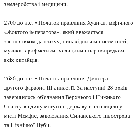
землеробства і медицини.
2700 до н.е. • Початок правління Хуан-ді, міфічного
«Жовтого імператора», який вважається
засновником даосизму, винахідником писемності,
музики, арифметики, медицини і першопредком
всіх китайців.
2686 до н.е. • Початок правління Джосера —
другого фараона III династії. За наступні 28 років
завершилось об'єднання Верхнього і Нижнього
Єгипту в єдину могутню державу із столицею у
місті Мемфіс, завоювання Синайського півострова
та Північної Нубії.