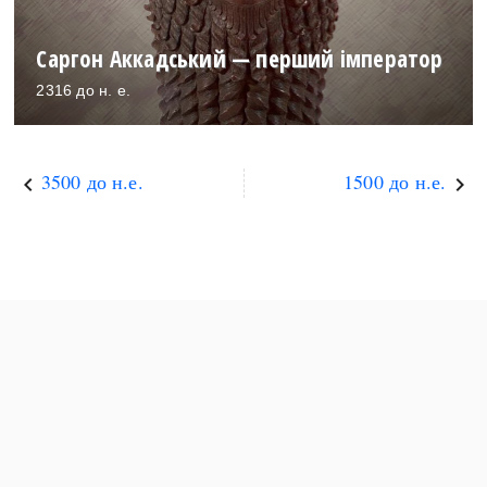
Саргон Аккадський — перший імператор
2316 до н. е.
3500 до н.е.
1500 до н.е.
keyboard_arrow_left
keyboard_arrow_right