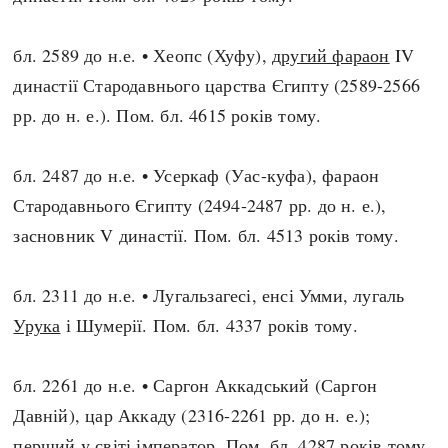
бл. 2589 до н.е. • Хеопс (Хуфу),
другий фараон
IV
династії Стародавнього царства Єгипту (2589-2566
рр. до н. е.). Пом. бл. 4615 років тому.
бл. 2487 до н.е. • Усеркаф (Уас-куфа), фараон
Стародавнього Єгипту (2494-2487 рр. до н. е.),
засновник V династії. Пом. бл. 4513 років тому.
бл. 2311 до н.е. • Лугальзагесі, енсі Умми, лугаль
Урука
і Шумерії. Пом. бл. 4337 років тому.
бл. 2261 до н.е. • Саргон Аккадський (Саргон
Давній), цар Аккаду (2316-2261 рр. до н. е.);
перший у світі імператор
. Пом. бл. 4287 років тому.