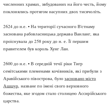
численних храмах, звбудованих на його честь, йому
поклонялись протягом насупних двох тисячоліть.
2624 до н.е. • На території сучасного В'єтнаму
заснована рабовласницька держава Ванланг, яка
проіснувала до 258 року до н. е. Її першим
правителем був король Хунг Лан.
2600 до н.е. • В середній течії ріки Тигр
семітськими племенами кочівників, які прибули з
Аравійського півострова, було
засновано місто
Ашшур
, назване по імені свого верховного
божества, яке згодом стало столицею Ассирійського
царства.