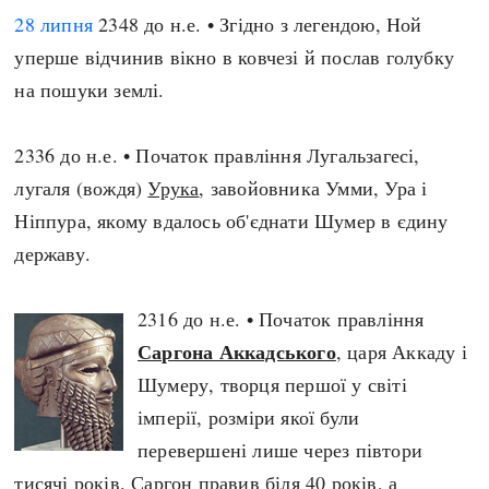
28 липня
2348 до н.е. • Згідно з легендою, Ной
уперше відчинив вікно в ковчезі й послав голубку
на пошуки землі.
2336 до н.е. • Початок правління Лугальзагесі,
лугаля (вождя)
Урука
, завойовника Умми, Ура і
Ніппура, якому вдалось об'єднати Шумер в єдину
державу.
2316 до н.е. • Початок правління
Саргона Аккадського
, царя Аккаду і
Шумеру, творця першої у світі
імперії, розміри якої були
перевершені лише через півтори
тисячі років. Саргон правив біля 40 років, а