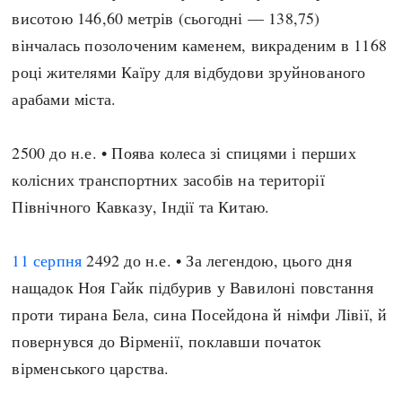
висотою 146,60 метрів (сьогодні — 138,75)
вінчалась позолоченим каменем, викраденим в 1168
році жителями Каїру для відбудови зруйнованого
арабами міста.
2500 до н.е. • Поява колеса зі спицями і перших
колісних транспортних засобів на території
Північного Кавказу, Індії та Китаю.
11 серпня
2492 до н.е. • За легендою, цього дня
нащадок Ноя Гайк підбурив у Вавилоні повстання
проти тирана Бела, сина Посейдона й німфи Лівії, й
повернувся до Вірменії, поклавши початок
вірменського царства.