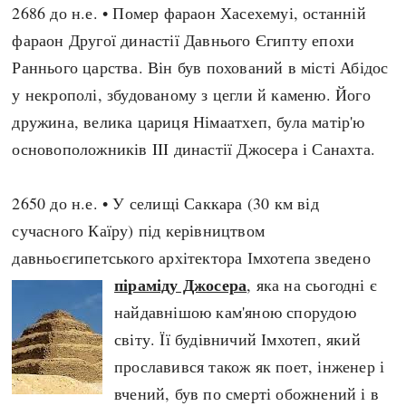
2686 до н.е. • Помер фараон Хасехемуі, останній
фараон Другої династії Давнього Єгипту епохи
Раннього царства. Він був похований в місті Абідос
у некрополі, збудованому з цегли й каменю. Його
дружина, велика цариця Німаатхеп, була матір'ю
основоположників III династії Джосера і Санахта.
2650 до н.е. • У селищі Саккара (30 км від
сучасного Каїру) під керівництвом
давньоєгипетського архітектора Імхотепа зведено
піраміду Джосера
, яка на сьогодні є
найдавнішою кам'яною спорудою
світу. Її будівничий Імхотеп, який
прославився також як поет, інженер і
вчений, був по смерті обожнений і в