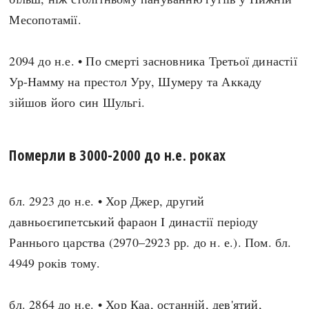
Месопотамії.
2094 до н.е. • По смерті засновника Третьої династії
Ур-Намму на престол Уру, Шумеру та Аккаду
зійшов його син Шульгі.
Померли в 3000-2000 до н.е. роках
бл. 2923 до н.е. • Хор Джер, другий
давньоєгипетський фараон I династії періоду
Раннього царства (2970–2923 рр. до н. е.). Пом. бл.
4949 років тому.
бл. 2864 до н.е. • Хор Каа, останній, дев'ятий,