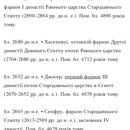
фараон I династії Раннього царства Стародавнього
Єгипту (2890–2864 рр. до н. е.). Пом. бл. 4890 років
тому.
бл. 2686 до н.е. • Хасехемуі, останній фараон Другої
династії Давнього Єгипту епохи Раннього царства
(2704-2686 рр. до н. е.). Пом. бл. 4712 років тому.
бл. 2652 до н.е. • Джосер,
перший фараон
III
династії епохи Стародавнього царства в Єгипті
(2670-2652 рр. до н. е.). Пом. бл. 4678 років тому.
бл. 2603 до н.е. • Снофру, фараон Стародавнього
Єгипту (2613-2589 рр. до н. е.), засновник IV
династії. Пом. бл. 4629 років тому.