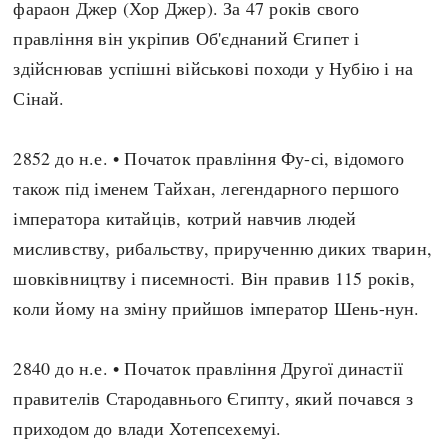
фараон Джер (Хор Джер). За 47 років свого
Архітектура і будівництво
Козацька доба
правління він укріпив Об'єднаний Єгипет і
Битви і війни
Українська революція
здійснював успішні військові походи у Нубію і на
Катастрофи
Україна радянська
Сінай.
Кримінал
Україна незалежна
Культура і мистецтво
ЗНО
2852 до н.е. • Початок правління Фу-сі, відомого
Людина і суспільство
також під іменем Тайхан, легендарного першого
Хронологія
Наука, освіта і техніка
імператора китайців, котрий навчив людей
Античні часи
Особистості
мисливству, рибальству, прирученню диких тварин,
Темні віки
Подорожі і відкриття
шовківництву і писемності. Він правив 115 років,
Високе Середньовіччя
Політика
коли йому на зміну прийшов імператор Шень-нун.
Пізнє Середньовіччя
Релігія
Нова історія
Розваги і дозвілля
2840 до н.е. • Початок правління Другої династії
Новітня історія
Спорт
правителів Стародавнього Єгипту, який почався з
Наш час
Чудеса світу
приходом до влади Хотепсехемуі.